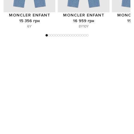
MONCLER ENFANT
MONCLER ENFANT
MONCL
15 356 грн
16 959 грн
19 
6Y
8Y
10Y
1