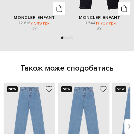
MONCLER ENFANT
MONCLER ENFANT
12 616
19 544
7 549 грн
11 737 грн
12Y
8Y
Також може сподобатись
NEW
NEW
NEW