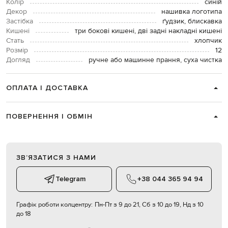
Колір
синій
Декор
нашивка логотипа
Застібка
ґудзик, блискавка
Кишені
три бокові кишені, дві задні накладні кишені
Стать
хлопчик
Розмір
12
Догляд
ручне або машинне прання, суха чистка
ОПЛАТА І ДОСТАВКА
ПОВЕРНЕННЯ І ОБМІН
ЗВʼЯЗАТИСЯ З НАМИ
Telegram
+38 044 365 94 94
Графік роботи колцентру:
Пн-Пт з 9 до 21, Сб з 10 до 19, Нд з 10
до 18