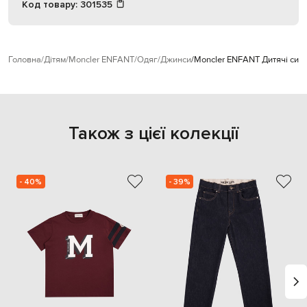
Код товару:
301535
Головна
Дітям
Moncler ENFANT
Одяг
Джинси
Moncler ENFANT Дитячі син
Також з цієї колекції
- 40%
- 39%