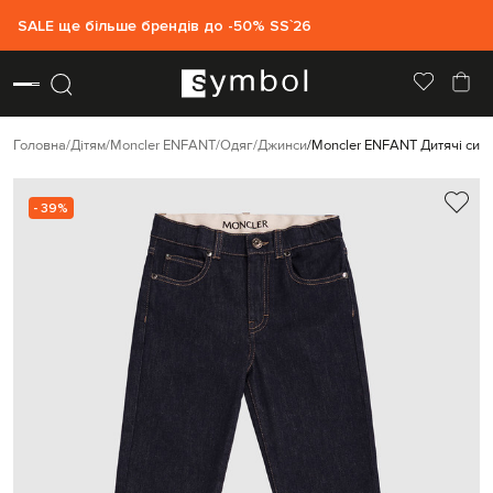
SALE ще більше брендів до -50% SS`26
Головна
Дітям
Moncler ENFANT
Одяг
Джинси
Moncler ENFANT Дитячі син
- 39%