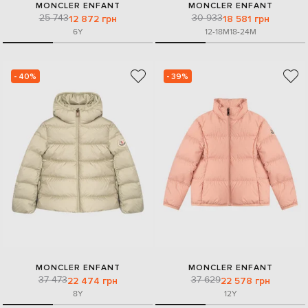
MONCLER ENFANT
MONCLER ENFANT
25 743
30 933
12 872 грн
18 581 грн
6Y
12-18M
18-24M
- 40%
- 39%
MONCLER ENFANT
MONCLER ENFANT
37 473
37 629
22 474 грн
22 578 грн
8Y
12Y