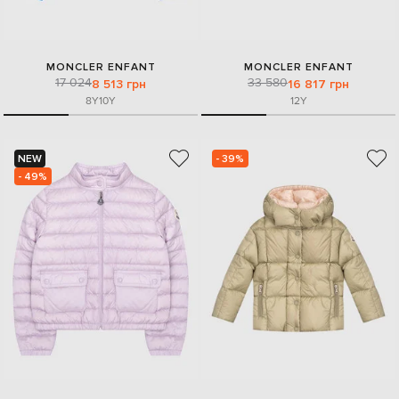
MONCLER ENFANT
MONCLER ENFANT
17 024
33 580
8 513 грн
16 817 грн
8Y
10Y
12Y
NEW
- 39%
- 49%