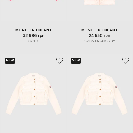
MONCLER ENFANT
MONCLER ENFANT
33 996 грн
24 550 грн
8Y
10Y
12-18M
18-24M
2Y
3Y
NEW
NEW