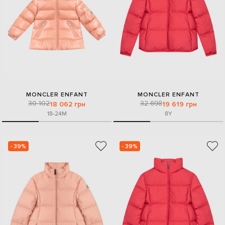
MONCLER ENFANT
MONCLER ENFANT
30 102
32 698
18 062 грн
19 619 грн
18-24M
8Y
- 39%
- 39%