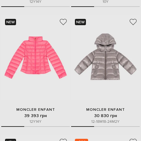
12Y
14Y
10Y
NEW
NEW
MONCLER ENFANT
MONCLER ENFANT
39 393 грн
30 830 грн
12Y
14Y
12-18M
18-24M
2Y