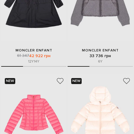
MONCLER ENFANT
MONCLER ENFANT
61 347
42 922 грн
33 736 грн
12Y
14Y
6Y
NEW
NEW