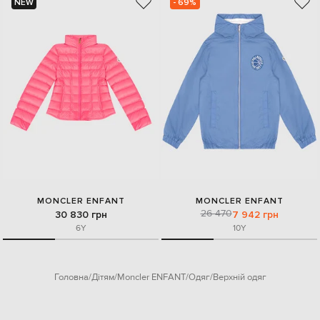
NEW
- 69%
MONCLER ENFANT
MONCLER ENFANT
26 470
30 830 грн
7 942 грн
6Y
10Y
Головна
Дітям
Moncler ENFANT
Одяг
Верхній одяг