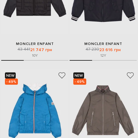
MONCLER ENFANT
MONCLER ENFANT
43 441
47 230
21 747 грн
23 616 грн
10Y
12Y
NEW
NEW
- 49%
- 49%