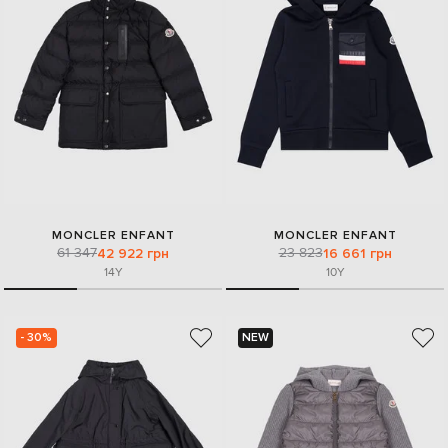
MONCLER ENFANT
MONCLER ENFANT
61 347
23 823
42 922 грн
16 661 грн
14Y
10Y
- 30%
NEW