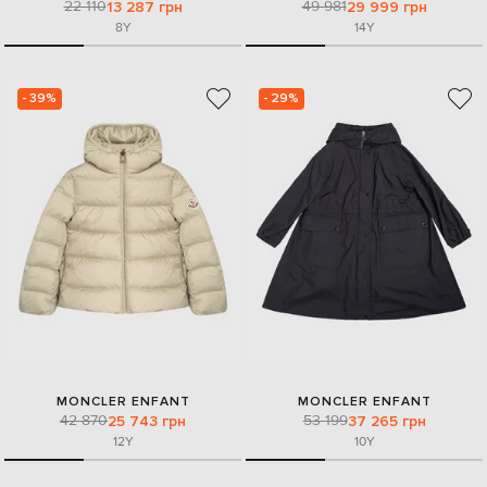
22 110
49 981
13 287 грн
29 999 грн
8Y
14Y
- 39%
- 29%
MONCLER ENFANT
MONCLER ENFANT
42 870
53 199
25 743 грн
37 265 грн
12Y
10Y