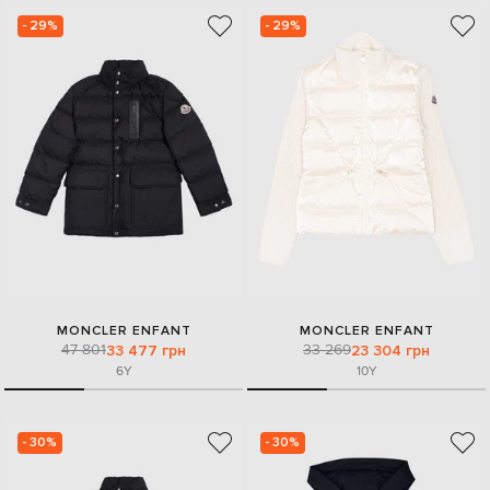
- 29%
- 29%
MONCLER ENFANT
MONCLER ENFANT
47 801
33 269
33 477 грн
23 304 грн
6Y
10Y
- 30%
- 30%