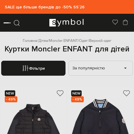
SALE ще більше брендів до -50% SS`26
Головна
Дітям
Moncler ENFANT
Одяг
Верхній одяг
Куртки Moncler ENFANT для дітей
За популярністю
Фільтри
NEW
NEW
- 49%
- 49%