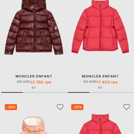
MONCLER ENFANT
MONCLER ENFANT
38 926
29 636
23 356 грн
17 803 грн
6Y
6Y
- 39%
- 39%