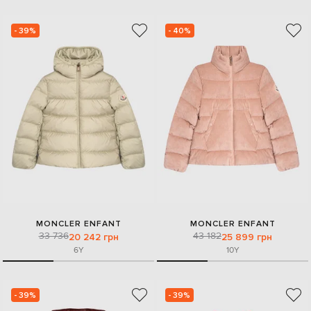
- 39%
- 40%
MONCLER ENFANT
MONCLER ENFANT
33 736
43 182
20 242 грн
25 899 грн
6Y
10Y
- 39%
- 39%