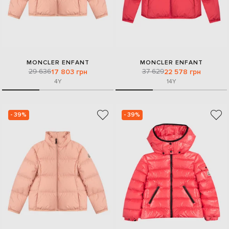
MONCLER ENFANT
MONCLER ENFANT
29 636
37 629
17 803 грн
22 578 грн
4Y
14Y
- 39%
- 39%