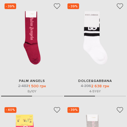
- 39%
- 39%
PALM ANGELS
DOLCE&GABBANA
2 483
4 396
1 500 грн
2 638 грн
8y
10Y
4-5Y
6Y
- 40%
- 39%