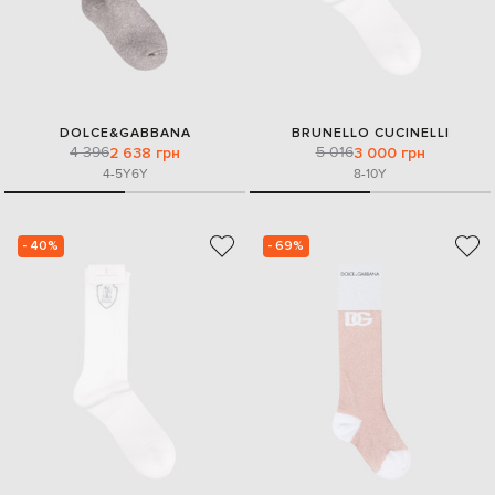
DOLCE&GABBANA
BRUNELLO CUCINELLI
4 396
5 016
2 638 грн
3 000 грн
4-5Y
6Y
8-10Y
- 40%
- 69%