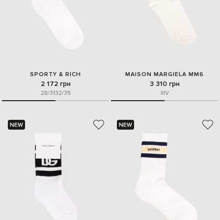
SPORTY & RICH
MAISON MARGIELA MM6
2 172 грн
3 310 грн
28/31
32/35
II
IV
NEW
NEW