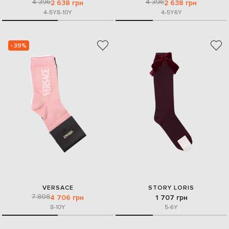
4 396
4 396
2 638 грн
2 638 грн
4-5Y
8-10Y
4-5Y
6Y
- 39%
VERSACE
STORY LORIS
7 808
4 706 грн
1 707 грн
8-10Y
5-6Y