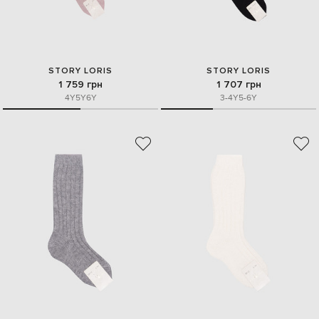
STORY LORIS
STORY LORIS
1 759 грн
1 707 грн
4Y
5Y
6Y
3-4Y
5-6Y