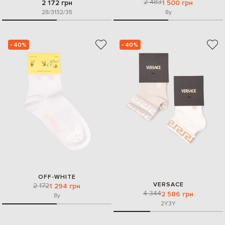
2 483
2 172 грн
1 500 грн
28/31
32/35
8y
- 40%
- 40%
OFF-WHITE
VERSACE
2 172
1 294 грн
4 344
2 586 грн
8y
2Y
3Y