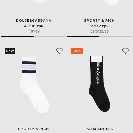
DOLCE&GABBANA
SPORTY & RICH
4 396 грн
2 172 грн
4-5Y
6Y
28/31
32/35
NEW
- 39%
SPORTY & RICH
PALM ANGELS