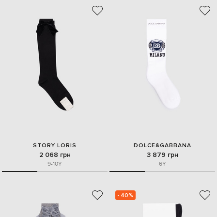
STORY LORIS
DOLCE&GABBANA
2 068 грн
3 879 грн
9-10Y
6Y
- 40%