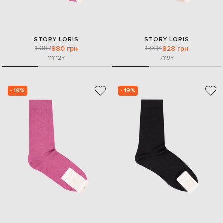
STORY LORIS
STORY LORIS
1 087
1 034
880 грн
828 грн
11Y
12Y
7Y
9Y
- 19%
- 19%