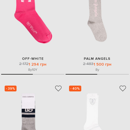
OFF-WHITE
PALM ANGELS
2 172
2 483
1 294 грн
1 500 грн
8y
10Y
8y
- 39%
- 40%