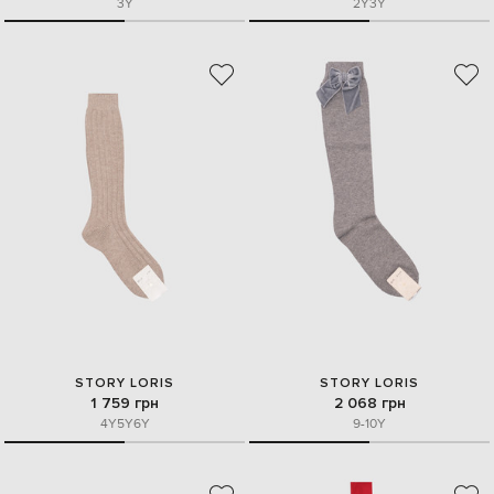
3Y
2Y
3Y
STORY LORIS
STORY LORIS
1 759 грн
2 068 грн
4Y
5Y
6Y
9-10Y