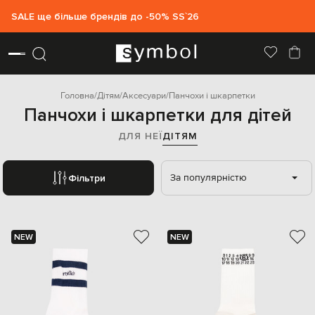
SALE ще більше брендів до -50% SS`26
Головна
Дітям
Аксесуари
Панчохи і шкарпетки
Панчохи і шкарпетки для дітей
ДЛЯ НЕЇ
ДІТЯМ
За популярністю
Фільтри
NEW
NEW