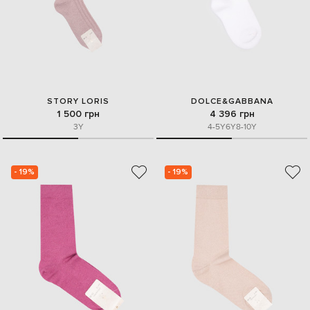
STORY LORIS
DOLCE&GABBANA
1 500 грн
4 396 грн
3Y
4-5Y
6Y
8-10Y
- 19%
- 19%