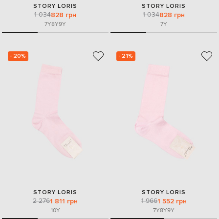
STORY LORIS
STORY LORIS
1 034
1 034
828 грн
828 грн
7Y
8Y
9Y
7Y
- 20%
- 21%
STORY LORIS
STORY LORIS
2 276
1 966
1 811 грн
1 552 грн
10Y
7Y
8Y
9Y