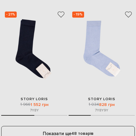
- 21%
- 19%
STORY LORIS
STORY LORIS
1 966
1 034
1 552 грн
828 грн
7Y
8Y
7Y
8Y
9Y
Показати ще
48 товарів