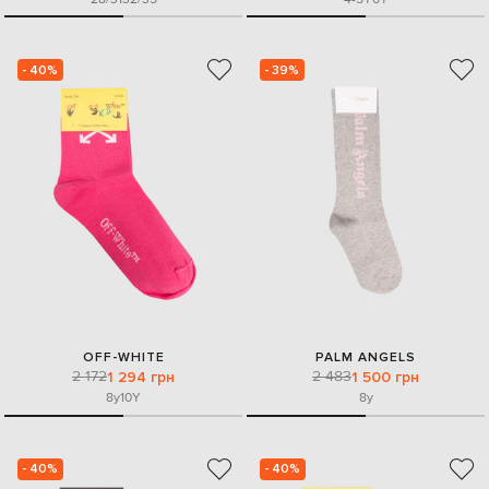
- 40%
- 39%
OFF-WHITE
PALM ANGELS
2 172
2 483
1 294 грн
1 500 грн
8y
10Y
8y
- 40%
- 40%