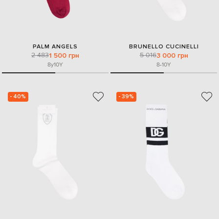
PALM ANGELS
BRUNELLO CUCINELLI
2 483
5 016
1 500 грн
3 000 грн
8y
10Y
8-10Y
- 40%
- 39%