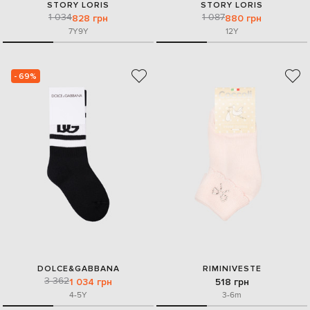
STORY LORIS
STORY LORIS
1 034
1 087
828 грн
880 грн
7Y
9Y
12Y
- 69%
DOLCE&GABBANA
RIMINIVESTE
3 362
1 034 грн
518 грн
4-5Y
3-6m