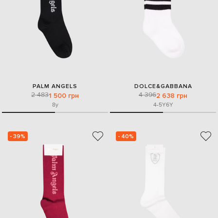
PALM ANGELS
DOLCE&GABBANA
2 483
4 396
1 500 грн
2 638 грн
8y
4-5Y
6Y
- 39%
- 40%