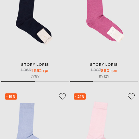
STORY LORIS
STORY LORIS
1 966
1 087
1 552 грн
880 грн
7Y
8Y
11Y
12Y
- 19%
- 21%