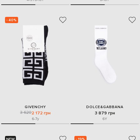
- 40%
GIVENCHY
DOLCE&GABBANA
3 620
2 172 грн
3 879 грн
6-7y
6Y
NEW
- 19%