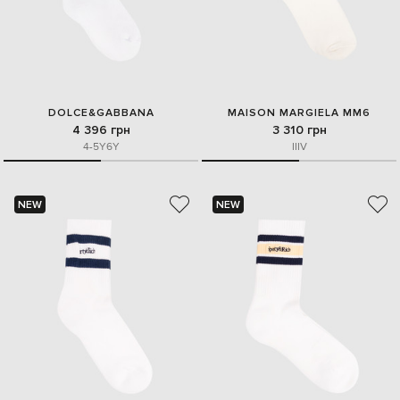
DOLCE&GABBANA
MAISON MARGIELA MM6
4 396 грн
3 310 грн
4-5Y
6Y
II
IV
NEW
NEW