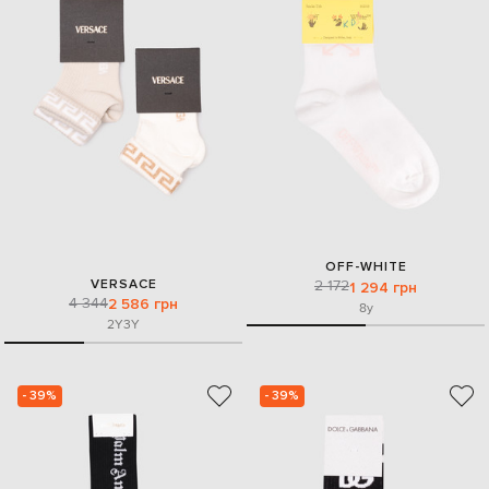
OFF-WHITE
VERSACE
2 172
1 294 грн
4 344
2 586 грн
8y
2Y
3Y
- 39%
- 39%