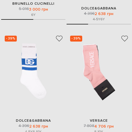
BRUNELLO CUCINELLI
DOLCE&GABBANA
5 016
3 000 грн
4 396
2 638 грн
6Y
4-5Y
6Y
- 39%
- 39%
DOLCE&GABBANA
VERSACE
4 396
7 808
2 638 грн
4 706 грн
4-5Y
8-10Y
8-10Y