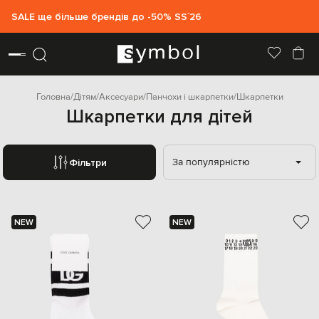
SALE ще більше брендів до -50% SS`26
Головна
Дітям
Аксесуари
Панчохи і шкарпетки
Шкарпетки
Шкарпетки для дітей
За популярністю
Фільтри
NEW
NEW