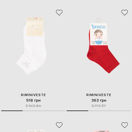
RIMINIVESTE
RIMINIVESTE
518 грн
363 грн
0-1m
3-6m
0-1Y
4-5Y