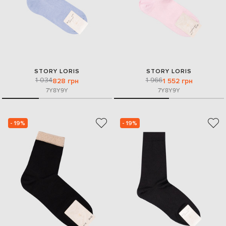
STORY LORIS
STORY LORIS
1 034
1 966
828 грн
1 552 грн
7Y
8Y
9Y
7Y
8Y
9Y
- 19%
- 19%