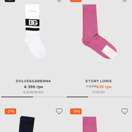
DOLCE&GABBANA
STORY LORIS
1 034
4 396 грн
828 грн
4-5Y
6Y
8-10Y
7Y
8Y
9Y
- 21%
- 19%