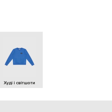
EUR
Slovakia
€
EUR
Slovenia
€
EUR
Spain
€
EUR
Sweden
€
UAH
Ukraine
₴
EUR
Other
Худі і світшоти
€