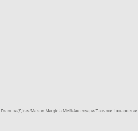
Головна
Дітям
Maison Margiela MM6
Аксесуари
Панчохи і шкарпетки