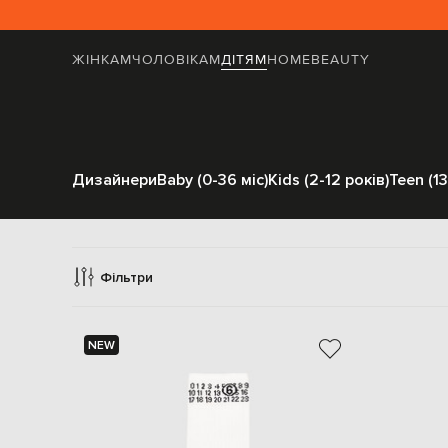
ЖІНКАМ
ЧОЛОВІКАМ
ДІТЯМ
HOME
BEAUTY
Дизайнери
Baby (0-36 міс)
Kids (2-12 років)
Teen (13
Панчохи і ш
Фільтри
NEW