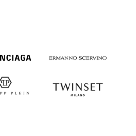
Italy
€
EUR
Latvia
€
EUR
Lithuania
€
EUR
Luxembourg
€
EUR
Netherlands
€
PLN
Poland
zł
EUR
Portugal
€
EUR
Romania
€