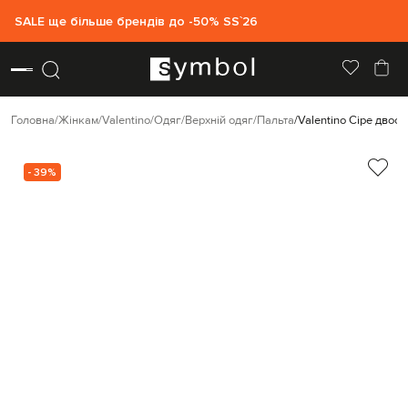
SALE ще більше брендів до -50% SS`26
Головна
Жінкам
Valentino
Одяг
Верхній одяг
Пальта
Valentino Сіре двост
- 39%