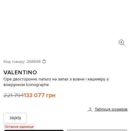
Код товару:
268698
VALENTINO
Сіре двостороннє пальто на запах з вовни і кашеміру з
візерунком Iconographe
221 794
133 077 грн
Таблиця розмірів
38(XS)
Остання одиниця