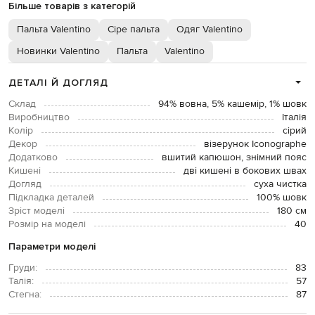
Більше товарів з категорій
Пальта Valentino
Сіре пальта
Одяг Valentino
Новинки Valentino
Пальта
Valentino
ДЕТАЛІ Й ДОГЛЯД
Склад
94% вовна, 5% кашемір, 1% шовк
Виробництво
Італія
Колір
сірий
Декор
візерунок Iconographe
Додатково
вшитий капюшон, знімний пояс
Кишені
дві кишені в бокових швах
Догляд
суха чистка
Підкладка деталей
100% шовк
Зріст моделі
180 см
Розмір на моделі
40
Параметри моделі
Груди:
83
Талія:
57
Стегна:
87