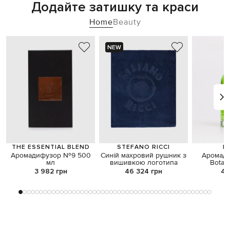
Додайте затишку та краси
Home
Beauty
NEW
THE ESSENTIAL BLEND
STEFANO RICCI
L
Аромадифузор №9 500
Синій махровий рушник з
Аромади
мл
вишивкою логотипа
Botan
3 982 грн
46 324 грн
4 