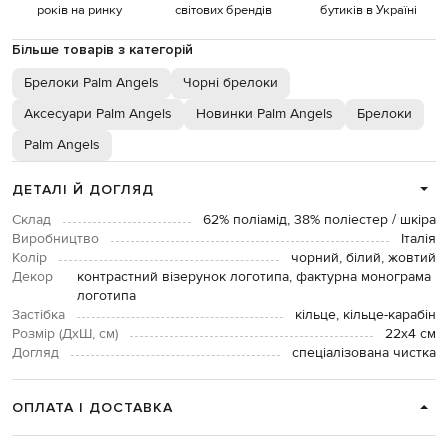
років на ринку
світових брендів
бутиків в Україні
Більше товарів з категорій
Брелоки Palm Angels
Чорні брелоки
Аксесуари Palm Angels
Новинки Palm Angels
Брелоки
Palm Angels
ДЕТАЛІ Й ДОГЛЯД
Склад
62% поліамід, 38% поліестер / шкіра
Виробництво
Італія
Колір
чорний, білий, жовтий
Декор
контрастний візерунок логотипа, фактурна монограма
логотипа
Застібка
кільце, кільце-карабін
Розмір (ДхШ, см)
22х4 см
Догляд
спеціалізована чистка
ОПЛАТА І ДОСТАВКА