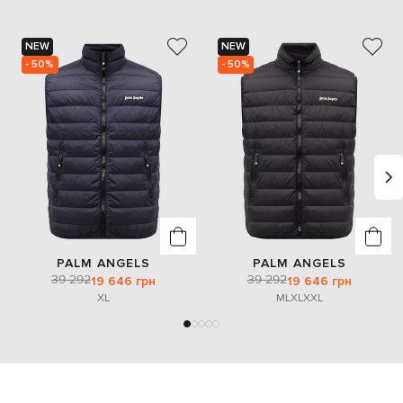
NEW
NEW
- 50%
- 50%
PALM ANGELS
PALM ANGELS
39 292
39 292
19 646 грн
19 646 грн
XL
M
L
XL
XXL