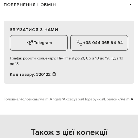
ПОВЕРНЕННЯ І ОБМІН
ЗВʼЯЗАТИСЯ З НАМИ
Telegram
+38 044 365 94 94
Графік роботи колцентру:
Пн-Пт з 9 до 21, Сб з 10 до 19, Нд з 10
до 18
Код товару:
320122
Головна
Чоловікам
Palm Angels
Аксесуари
Подарунки
Брелоки
Palm Ang
Також з цієї колекції