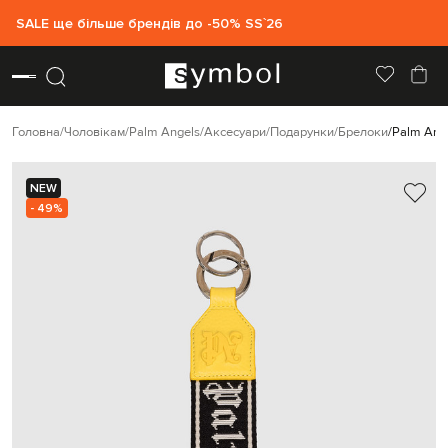
SALE ще більше брендів до -50% SS`26
Головна
Чоловікам
Palm Angels
Аксесуари
Подарунки
Брелоки
Palm Ang
NEW
- 49%