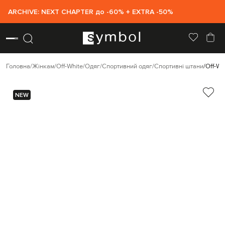
ARCHIVE: NEXT CHAPTER до -60% + EXTRA -50%
Головна
Жінкам
Off-White
Одяг
Спортивний одяг
Спортивні штани
Off-Wh
NEW