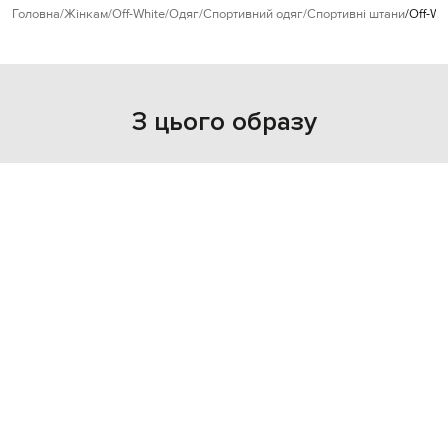
Головна
Жінкам
Off-White
Одяг
Спортивний одяг
Спортивні штани
Off-Wh
З цього образу
NEW
- 49%
OFF-WHITE
79 878