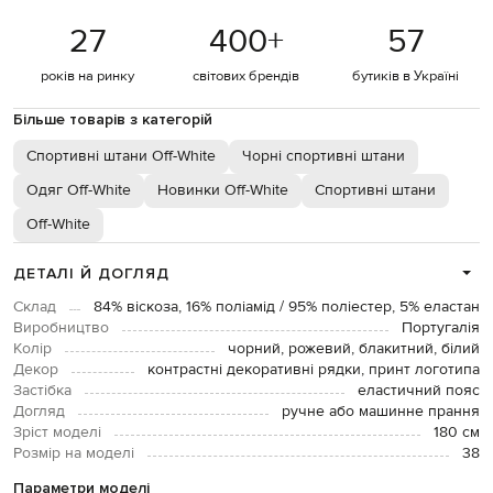
27
400
+
57
років на ринку
світових брендів
бутиків в Україні
Більше товарів з категорій
Спортивні штани Off-White
Чорні спортивні штани
Одяг Off-White
Новинки Off-White
Спортивні штани
Off-White
ДЕТАЛІ Й ДОГЛЯД
Склад
84% віскоза, 16% поліамід / 95% поліестер, 5% еластан
Виробництво
Португалія
Колір
чорний, рожевий, блакитний, білий
Декор
контрастні декоративні рядки, принт логотипа
Застібка
еластичний пояс
Догляд
ручне або машинне прання
Зріст моделі
180 см
Розмір на моделі
38
Параметри моделі