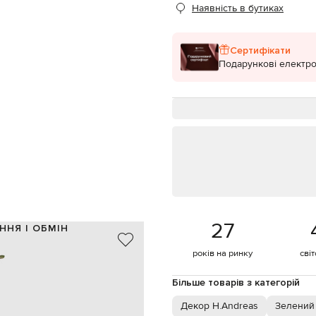
Наявність в бутиках
Сертифікати
Подарункові електро
27
ННЯ І ОБМІН
пластик
років на ринку
сві
зелений, білий, помаранчевий
96х10 см
Більше товарів з категорій
спеціалізована чистка
Декор H.Andreas
Зелений