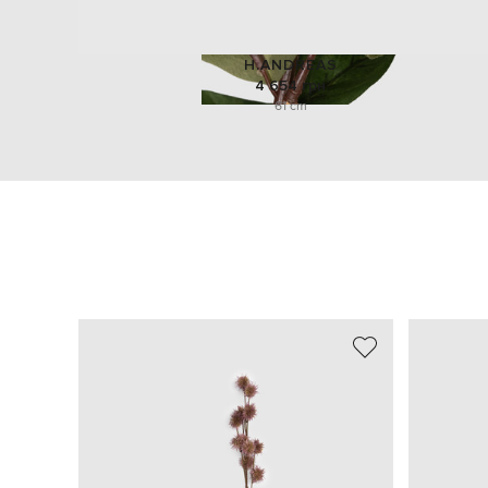
H.ANDREAS
4 654 грн
61 cm