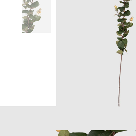
Головна
Home
H.An