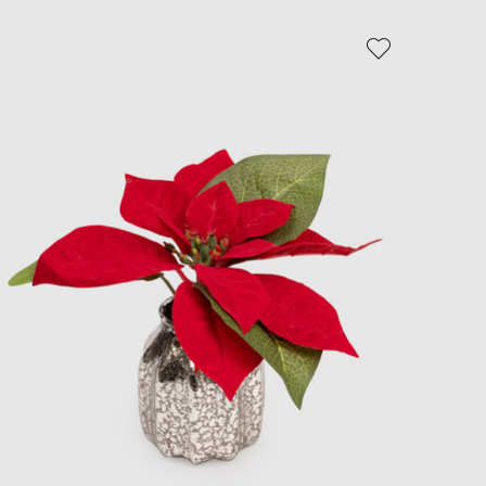
EUR
Slovakia
€
EUR
Slovenia
€
EUR
Spain
€
EUR
Sweden
€
UAH
Ukraine
₴
EUR
Other
€