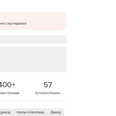
EUR
Denmark
€
нні сертифікати
EUR
Estonia
€
EUR
Finland
€
EUR
France
€
EUR
Germany
€
400
+
57
EUR
Greece
€
тових брендів
бутиків в Україні
EUR
Hungary
€
 декор
Home H.Andreas
Декор
EUR