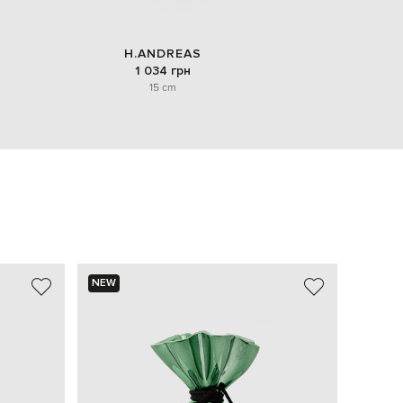
H.ANDREAS
1 034 грн
15 cm
NEW
NEW