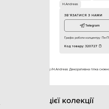
H.Andreas
ЗВʼЯЗАТИСЯ З НАМИ
Telegram
Графік роботи колцентру:
Пн-Пт
Код товару:
320727
dreas
Предмети інтер'єру
Декор
H.Andreas Декоративна гілка сніжн
Також з цієї колекції