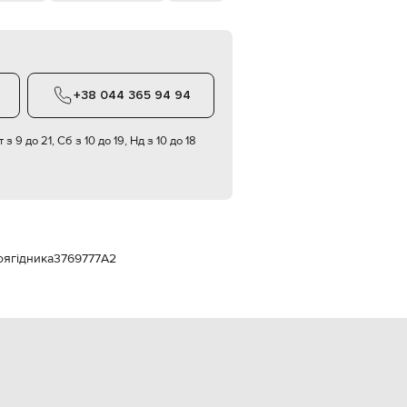
Italy
€
EUR
Latvia
€
+38 044 365 94 94
EUR
Lithuania
€
 з 9 до 21, Сб з 10 до 19, Нд з 10 до 18
EUR
Luxembourg
€
EUR
Netherlands
€
оягідника
3769777A2
PLN
Poland
zł
EUR
Portugal
€
EUR
Romania
€