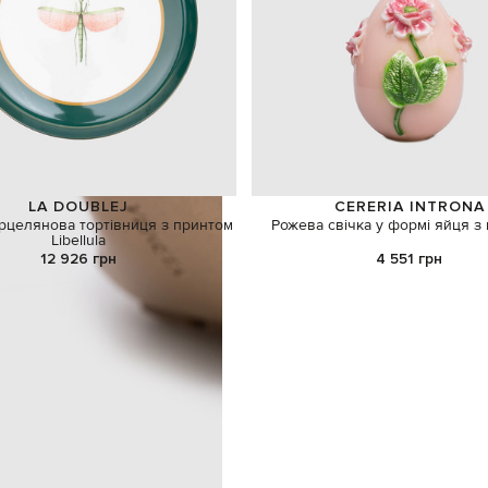
LA DOUBLEJ
CERERIA INTRONA
рцелянова тортівниця з принтом
Рожева свічка у формі яйця з 
Libellula
12 926 грн
4 551 грн