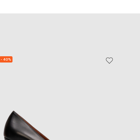
EUR
Slovakia
€
EUR
Slovenia
€
EUR
Spain
€
- 40%
EUR
Sweden
€
UAH
Ukraine
₴
EUR
Other
€