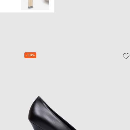
- 39%