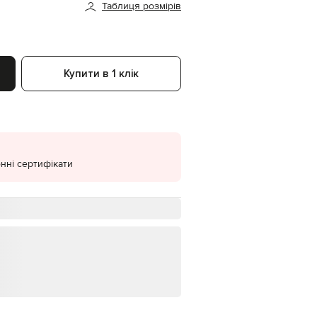
Таблиця розмірів
EUR
Denmark
€
EUR
Estonia
Купити в 1 клік
€
EUR
Finland
€
EUR
France
€
нні сертифікати
EUR
Germany
€
EUR
Greece
€
EUR
Hungary
€
EUR