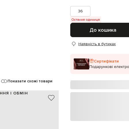
36
Остання одиниця
До кошика
Наявність в бутиках
Сертифікати
Подарункові електро
Показати схожі товари
ННЯ І ОБМІН
шкіра
Італія
чорний
10 см
0,5 см