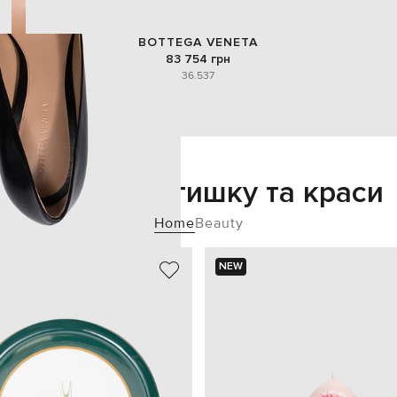
BOTTEGA VENETA
83 754 грн
36.5
37
Додайте затишку та краси
Home
Beauty
NEW