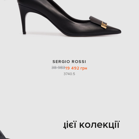
SERGIO ROSSI
38 983
19 492 грн
37
40.5
Також з цієї колекції