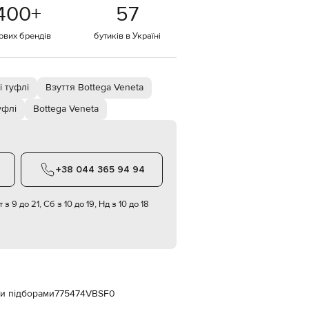
Italy
400
+
57
€
тових брендів
бутиків в Україні
EUR
Latvia
€
EUR
Lithuania
і туфлі
Взуття Bottega Veneta
€
уфлі
Bottega Veneta
EUR
Luxembourg
€
EUR
Netherlands
+38 044 365 94 94
€
PLN
 з 9 до 21, Сб з 10 до 19, Нд з 10 до 18
Poland
zł
EUR
Portugal
€
EUR
Romania
ми підборами
775474VBSF0
€