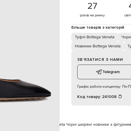
ори у вигляді брендових вузлів
27
39,5
спеціалізована чистка
років на ринку
сві
шкіра
шкіра / гума
Більше товарів з категорій
шкіра
Туфлі Bottega Veneta
Чорн
Новинки Bottega Veneta
Т
ЗВʼЯЗАТИСЯ З НАМИ
Telegram
Графік роботи колцентру:
Пн-Пт
Код товару:
241008
Veneta
Взуття
Туфлі
Bottega Veneta Чорні шкіряні човники з фігурни