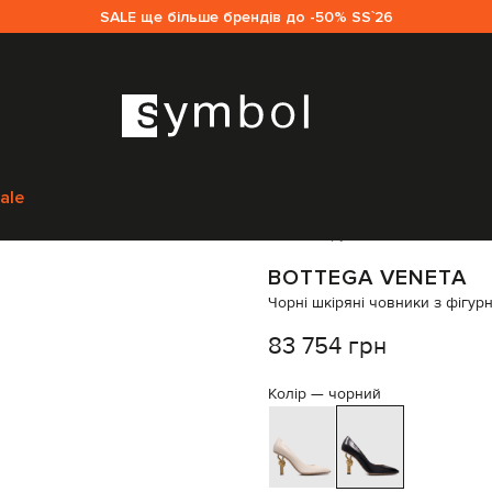
SALE ще більше брендів до -50% SS`26
Veneta
Взуття
Туфлі
Bottega Veneta Чорні шкіряні човники з фігурни
ale
Код товару:
241008
BOTTEGA VENETA
Чорні шкіряні човники з фігур
83 754 грн
Колір —
чорний