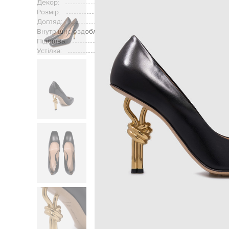
Декор:
підб
Розмір:
Догляд:
Внутрішнє оздоблення:
Підошва:
Устілка:
Головна
Жінкам
Bottega 