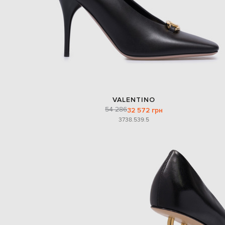
VALENTINO
54 286
32 572 грн
37
38.5
39.5