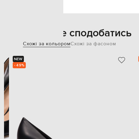
Також може сподобатись
Схожі за кольором
Схожі за фасоном
NEW
- 49%