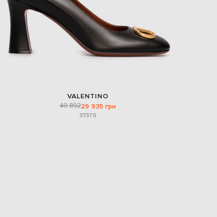
VALENTINO
49 892
29 935 грн
37
37.5