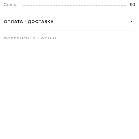
Стегна:
90
ОПЛАТА І ДОСТАВКА
ПОВЕРНЕННЯ І ОБМІН
ЗВʼЯЗАТИСЯ З НАМИ
Telegram
+38 044 365 94 94
Графік роботи колцентру:
Пн-Пт з 9 до 21, Сб з 10 до 19, Нд з 10
до 18
Код товару:
287622
Головна
Жінкам
Giuseppe Di Morabito Milano
Одяг
Сукні
Коктейльні сукні