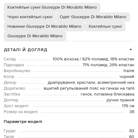
Коктейльні сукні Giuseppe Di Morabito Milano
Чорні коктейльні сукні
Одяг Giuseppe Di Morabito Milano
Новинки Giuseppe Di Morabito Milano
Коктейльні сукні
Giuseppe Di Morabito Milano
ДЕТАЛІ Й ДОГЛЯД
Склад
100% віскоза / 82% поліамід, 18% еластан
Підкладка
71% поліамід, 29% еластан
Виробництво
Італія
Колір
чорний
Декор
драпірування, кристали, асиметричний низ
Додатково
вшитий регульований пояс на гачках на талії
Застібка
гачок, потаємна блискавка
Догляд
ручне прання
Зріст моделі
176 см
Розмір на моделі
38
Параметри моделі
Груди:
83
Талія:
60