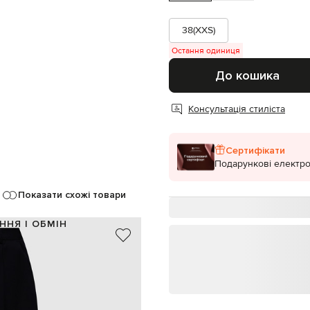
38(XXS)
Остання одиниця
До кошика
Консультація стиліста
Сертифікати
Подарункові електро
Показати схожі товари
ННЯ І ОБМІН
100% вовна
Італія
чорний
ю логотипа, декоративні рядки
ґудзик, гачок, блискавка