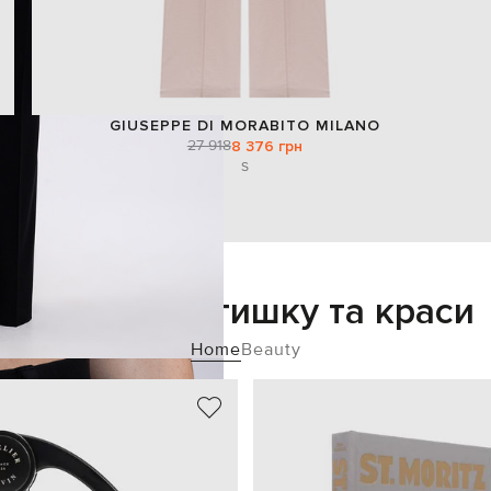
GIUSEPPE DI MORABITO MILANO
27 918
8 376 грн
S
Додайте затишку та краси
Home
Beauty