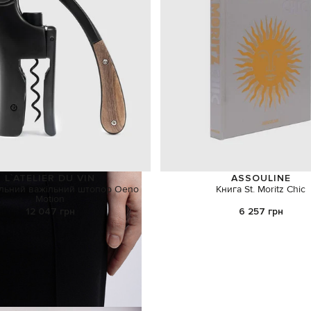
L`ATELIER DU VIN
ASSOULINE
льний важільний штопор Oeno
Книга St. Moritz Chic
Motion
12 047 грн
6 257 грн