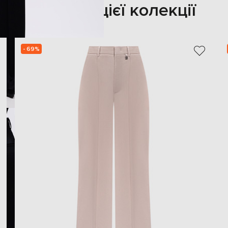
Також з цієї колекції
- 69%