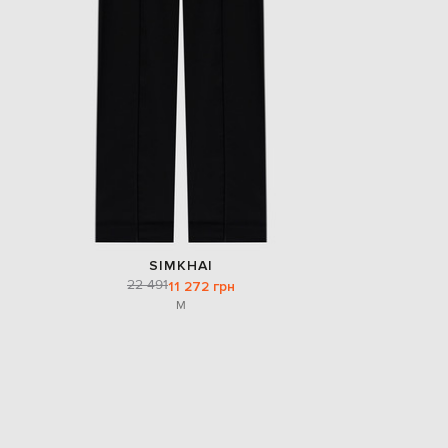
SIMKHAI
22 491
11 272 грн
M