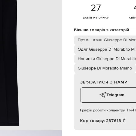
 бокові кишені, дві задні кишені
27
суха чистка
100% бавовна
років на ринку
сві
176 см
38
Більше товарів з категорій
Прямі штани Giuseppe Di Mora
83
60
Одяг Giuseppe Di Morabito Mi
90
Новинки Giuseppe Di Morabito
Giuseppe Di Morabito Milano
ЗВʼЯЗАТИСЯ З НАМИ
Telegram
Графік роботи колцентру:
Пн-Пт
Код товару:
287618