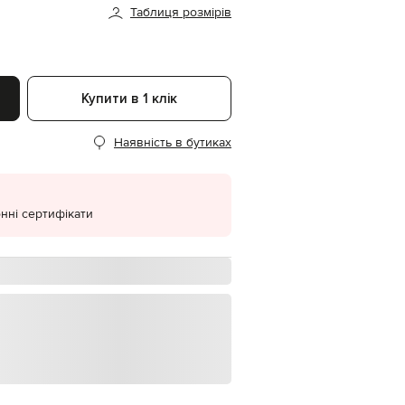
Таблиця розмірів
EUR
Denmark
€
EUR
Estonia
Купити в 1 клік
€
EUR
Наявність в бутиках
Finland
€
EUR
France
€
нні сертифікати
EUR
Germany
€
EUR
Greece
€
EUR
Hungary
€
EUR