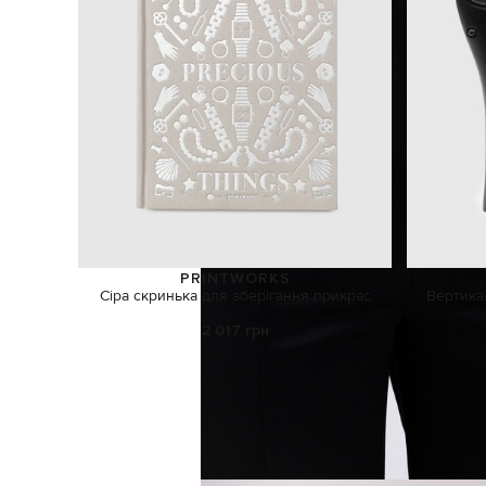
PRINTWORKS
Сіра скринька для зберігання прикрас
Вертика
2 017 грн