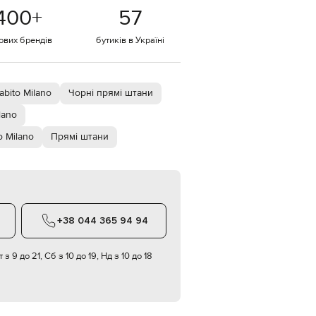
Italy
400
+
57
€
EUR
тових брендів
бутиків в Україні
Latvia
€
EUR
Lithuania
bito Milano
Чорні прямі штани
€
lano
EUR
Luxembourg
 Milano
Прямі штани
€
EUR
Netherlands
€
PLN
Poland
+38 044 365 94 94
zł
EUR
Portugal
 з 9 до 21, Сб з 10 до 19, Нд з 10 до 18
€
EUR
Romania
€