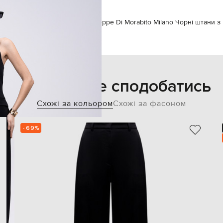
Одяг
Штани
Прямі штани
Giuseppe Di Morabito Milano Чорні штани 
Також може сподобатись
Схожі за кольором
Схожі за фасоном
- 69%