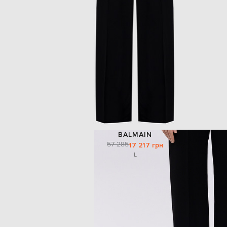
BALMAIN
57 285
17 217 грн
L