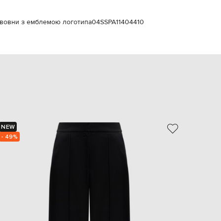
EUR
Slovakia
€
з вовни з емблемою логотипа
04SSPA11404410
EUR
Slovenia
€
EUR
Spain
€
EUR
Sweden
€
UAH
NEW
- 39%
Ukraine
- 49%
₴
EUR
Other
€