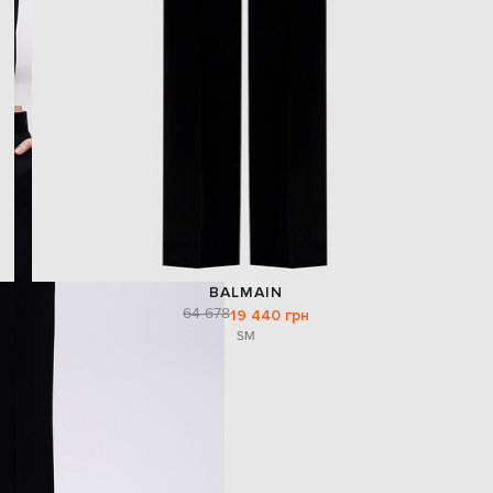
BALMAIN
64 678
19 440 грн
S
M