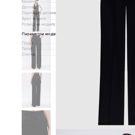
Кишені:
дві
Догляд:
Підкладка деталей:
Зріст моделі:
Розмір на моделі:
Параметри моделі
Груди:
Талія:
Стегна: