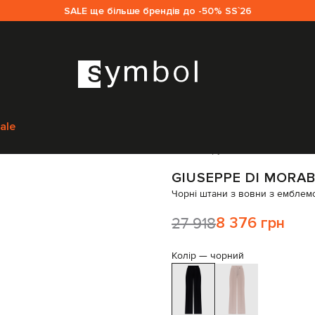
SALE ще більше брендів до -50% SS`26
Одяг
Штани
Прямі штани
Giuseppe Di Morabito Milano Чорні штани 
ale
Код товару:
287618
GIUSEPPE DI MORA
Чорні штани з вовни з емблем
27 918
8 376 грн
Колір —
чорний