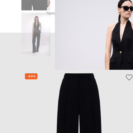
Головна
Жінкам
Giuseppe Di Morabito Milano
- 69%