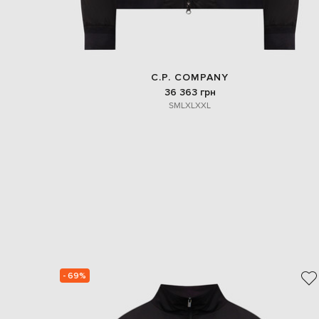
C.P. COMPANY
36 363 грн
S
M
L
XL
XXL
- 69%