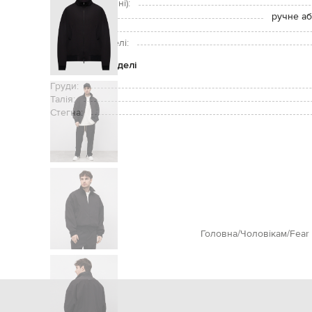
Кишені (зовнішні):
Догляд:
ручне аб
Зріст моделі:
Розмір на моделі:
Параметри моделі
Груди:
Талія:
Стегна:
Головна
Чоловікам
Fear