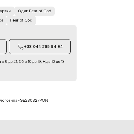
Italy
€
куртки
Одяг Fear of God
EUR
Latvia
ки
Fear of God
€
EUR
Lithuania
€
+38 044 365 94 94
EUR
Luxembourg
€
 з 9 до 21, Сб з 10 до 19, Нд з 10 до 18
EUR
Netherlands
€
PLN
Poland
zł
 логотипа
FGE230327PON
EUR
Portugal
€
EUR
Romania
€