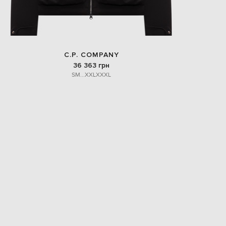
C.P. COMPANY
36 363 грн
S
M
...
XXL
XXXL