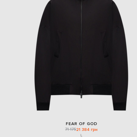
FEAR OF GOD
71 175
21 384 грн
L