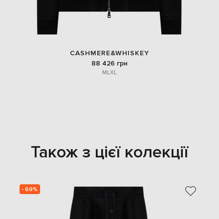
CASHMERE&WHISKEY
88 426 грн
M
L
XL
Також з цієї колекції
- 69%