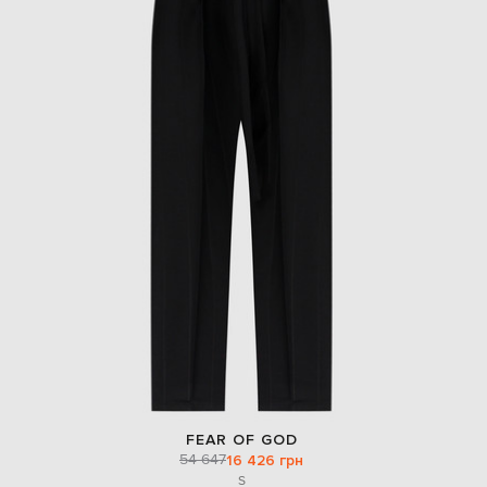
FEAR OF GOD
54 647
16 426 грн
S