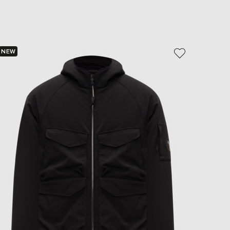
EUR
Slovakia
€
EUR
Slovenia
NEW
NEW
€
EUR
Spain
€
EUR
Sweden
€
UAH
Ukraine
₴
EUR
Other
€