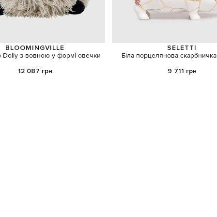
BLOOMINGVILLE
SELETTI
 Dolly з вовною у формі овечки
Біла порцелянова скарбничка 
12 087 грн
9 711 грн