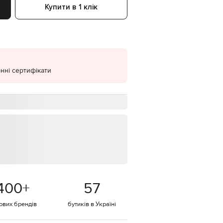
Купити в 1 клік
EUR
Denmark
€
EUR
Estonia
€
нні сертифікати
EUR
Finland
€
EUR
France
€
EUR
Germany
€
EUR
Greece
€
400
+
57
EUR
Hungary
€
тових брендів
бутиків в Україні
EUR