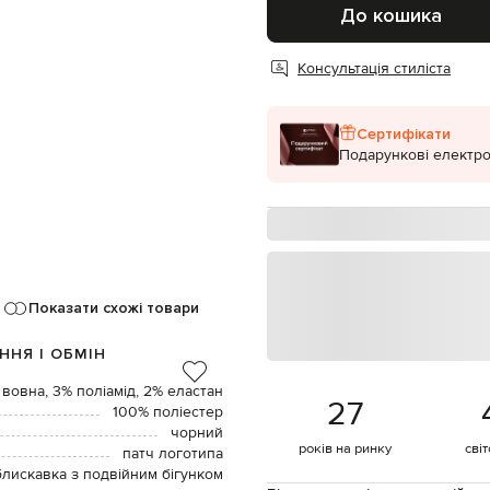
До кошика
Консультація стиліста
Сертифікати
Подарункові електро
Показати схожі товари
ННЯ І ОБМІН
 вовна, 3% поліамід, 2% еластан
27
100% поліестер
чорний
років на ринку
сві
патч логотипа
блискавка з подвійним бігунком