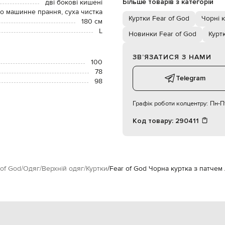
Більше товарів з категорій
дві бокові кишені
о машинне прання, суха чистка
Куртки Fear of God
Чорні 
180 см
L
Новинки Fear of God
Курт
ЗВʼЯЗАТИСЯ З НАМИ
100
78
Telegram
98
Графік роботи колцентру:
Пн-Пт
Код товару:
290411
 of God
Одяг
Верхній одяг
Куртки
Fear of God Чорна куртка з патчем