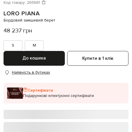
Давайте підберемо щось ще
Код товару:
265681
LORO PIANA
Схожі товари
Бордовий замшевий берет
48 237 грн
S
M
До кошика
Купити в 1 клік
Наявність в бутиках
Сертифікати
Подарункові електронні сертифікати