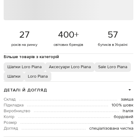
27
400
+
57
років на ринку
світових брендів
бутиків в Україні
Більше товарів з категорій
Шапки Loro Piana
Аксесуари Loro Piana
Sale Loro Piana
Шапки
Loro Piana
ДЕТАЛІ Й ДОГЛЯД
Склад
замша
Підкладка
100% шовк
Виробництво
Італія
Колір
бордовий
Розмір
S
Догляд
спеціалізована чистка