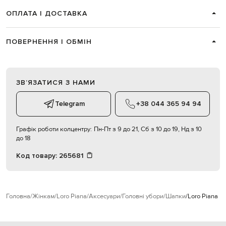
ОПЛАТА І ДОСТАВКА
ПОВЕРНЕННЯ І ОБМІН
ЗВʼЯЗАТИСЯ З НАМИ
Telegram
+38 044 365 94 94
Графік роботи колцентру:
Пн-Пт з 9 до 21, Сб з 10 до 19, Нд з 10
до 18
Код товару:
265681
Головна
Жінкам
Loro Piana
Аксесуари
Головні убори
Шапки
Loro Piana 