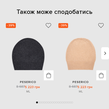
Також може сподобатись
- 39%
- 39%
PESERICO
PESERICO
8 687
8 687
5 223 грн
5 223 грн
M
L
M
L