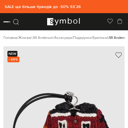
SALE ще більше брендів до -50% SS`26
Головна
Жінкам
JW Anderson
Аксесуари
Подарунки
Брелоки
JW Anderson
NEW
- 49%