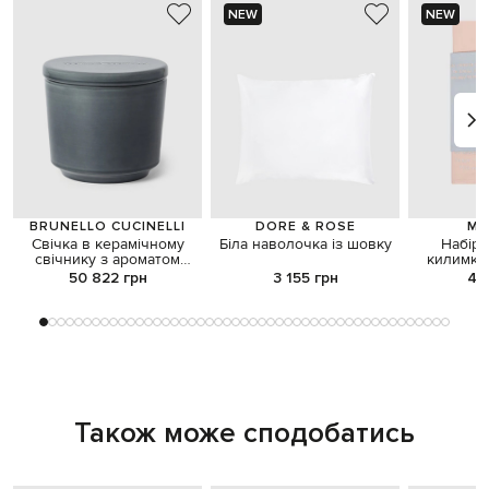
NEW
NEW
BRUNELLO CUCINELLI
DORE & ROSE
MA
Свічка в керамічному
Біла наволочка із шовку
Набір 
свічнику з ароматом
килимків
білого чаю
Lalbino
50 822 грн
3 155 грн
4 
Також може сподобатись