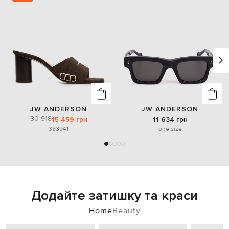
JW ANDERSON
JW ANDERSON
30 918
15 459 грн
11 634 грн
38
39
41
one size
Додайте затишку та краси
Home
Beauty