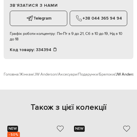
ЗВʼЯЗАТИСЯ З НАМИ
Telegram
+38 044 365 94 94
Графік роботи колцентру:
Пн-Пт з 9 до 21, Сб з 10 до 19, Нд з 10
до 18
Код товару:
334394
Головна
Жінкам
JW Anderson
Аксесуари
Подарунки
Брелоки
JW Anderson
Також з цієї колекції
NEW
NEW
- 50%