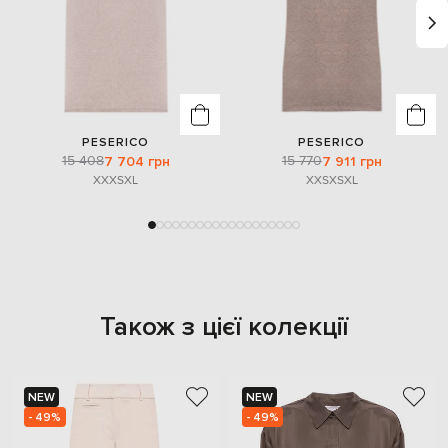
PESERICO
PESERICO
15 408
15 770
7 704 грн
7 911 грн
XXXS
XL
XXS
XS
XL
Також з цієї колекції
NEW
NEW
- 49%
- 49%