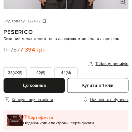
ШУКАЄТЕ НОВИЙ ОБРАЗ?
Давайте підберемо щось ще
Код товару:
327432
PESERICO
Схожі товари
Бежевий меланжевий топ з ланцюжком моніль та люрексом
14 787
7 394 грн
Таблиця розмірів
38(XXS)
42(S)
44(M)
До кошика
Купити в 1 клік
Консультація стиліста
Наявність в бутиках
Сертифікати
Подарункові електронні сертифікати