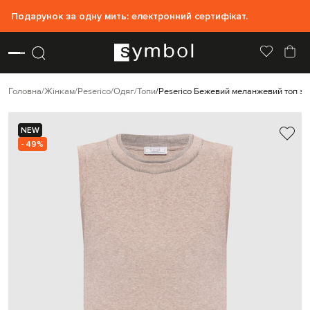
Подарунок за одну мить: електронний сертифікат.
Головна
Жінкам
Peserico
Одяг
Топи
Peserico Бежевий меланжевий топ з
NEW
- 49%