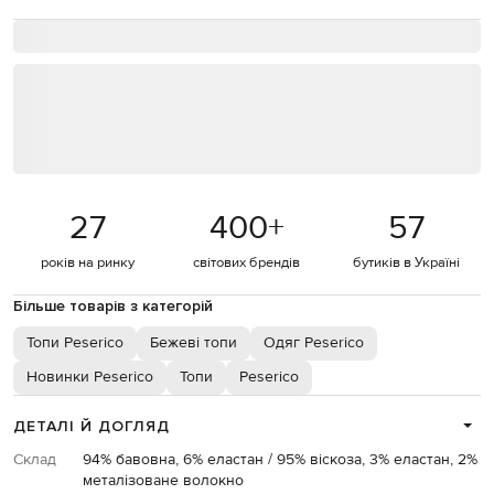
27
400
+
57
років на ринку
світових брендів
бутиків в Україні
Більше товарів з категорій
Топи Peserico
Бежеві топи
Одяг Peserico
Новинки Peserico
Топи
Peserico
ДЕТАЛІ Й ДОГЛЯД
Склад
94% бавовна, 6% еластан / 95% віскоза, 3% еластан, 2%
металізоване волокно