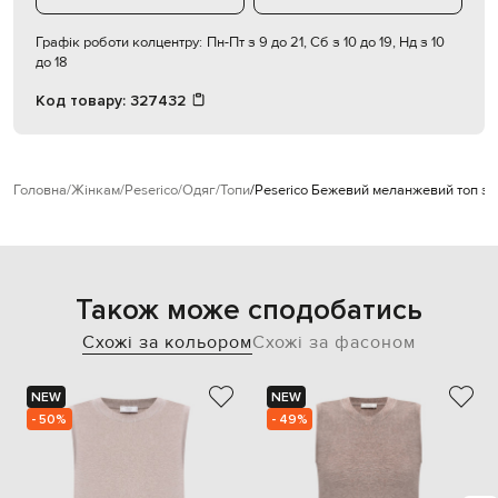
Графік роботи колцентру:
Пн-Пт з 9 до 21, Сб з 10 до 19, Нд з 10
до 18
Код товару:
327432
Головна
Жінкам
Peserico
Одяг
Топи
Peserico Бежевий меланжевий топ з
Також може сподобатись
Схожі за кольором
Схожі за фасоном
NEW
NEW
- 50%
- 49%