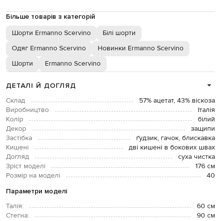
Більше товарів з категорій
Шорти Ermanno Scervino
Білі шорти
Одяг Ermanno Scervino
Новинки Ermanno Scervino
Шорти
Ermanno Scervino
ДЕТАЛІ Й ДОГЛЯД
Склад
57% ацетат, 43% віскоза
Виробництво
Італія
Колір
білий
Декор
защипи
Застібка
ґудзик, гачок, блискавка
Кишені
дві кишені в бокових швах
Догляд
суха чистка
Зріст моделі
176 см
Розмір на моделі
40
Параметри моделі
Талія:
60 см
Стегна:
90 см