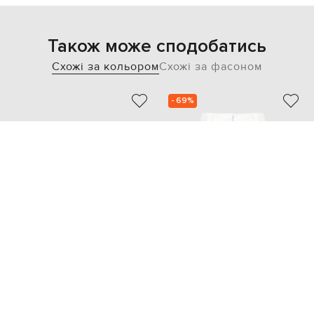
Також може сподобатись
Схожі за кольором
Схожі за фасоном
- 69%
BABE PAY PLS
MOORER
26 833
11 634 грн
8 066 грн
XS
L
XL
S