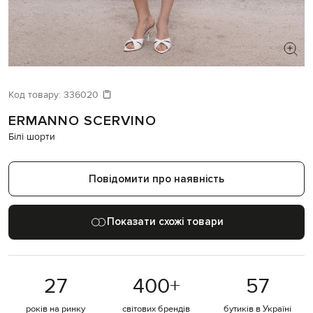
ШУКАЄТЕ НОВИЙ ОБРАЗ?
Давайте підберемо щось ще
Код товару:
336020
ERMANNO SCERVINO
Схожі товари
Білі шорти
Повідомити про наявність
Показати схожі товари
27
400
+
57
років на ринку
світових брендів
бутиків в Україні