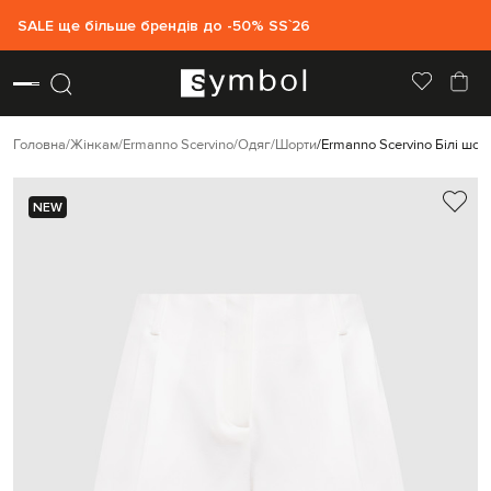
SALE ще більше брендів до -50% SS`26
Головна
Жінкам
Ermanno Scervino
Одяг
Шорти
Ermanno Scervino Білі шор
NEW