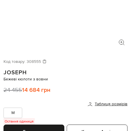
Код товару:
308555
JOSEPH
Бежеві кюлоти з вовни
24 455
14 684 грн
Таблиця розмірів
M
Остання одиниця