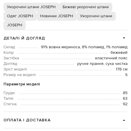
Укорочені штани JOSEPH
Бежеві укорочені штани
Одяг JOSEPH
Новинки JOSEPH
Укорочені штани
JOSEPH
ДЕТАЛІ Й ДОГЛЯД
Склад
91% вовна мериноса, 8% поліамід, 1% поліамід
Колір
бежевий
Застібка
еластичний пояс
Догляд
ручне прання, суха чистка
Зріст моделі
178 см
Розмір на моделі
S
Параметри моделі
Груди:
85
Талія:
63
Стегна:
92
ОПЛАТА І ДОСТАВКА