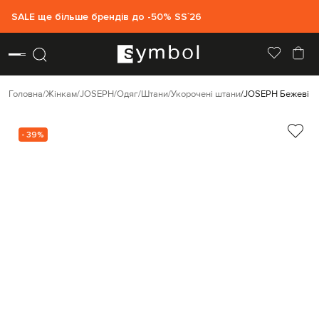
SALE ще більше брендів до -50% SS`26
Головна
Жінкам
JOSEPH
Одяг
Штани
Укорочені штани
JOSEPH Бежеві к
- 39%