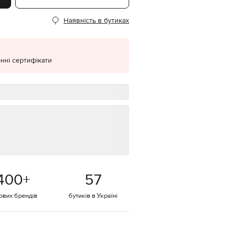
EUR
Наявність в бутиках
Denmark
€
EUR
Estonia
€
нні сертифікати
EUR
Finland
€
EUR
France
€
EUR
Germany
€
EUR
Greece
400
+
57
€
EUR
тових брендів
бутиків в Україні
Hungary
€
EUR