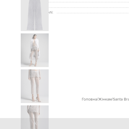
Догляд:
Зріст моделі:
Розмір на моделі:
Головна
Жінкам
Santa Br