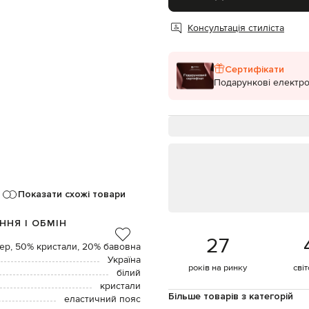
Консультація стиліста
Сертифікати
Подарункові електро
Показати схожі товари
ННЯ І ОБМІН
27
ер, 50% кристали, 20% бавовна
Україна
років на ринку
сві
білий
кристали
Більше товарів з категорій
еластичний пояс