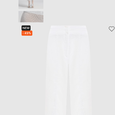
NEW
- 49%