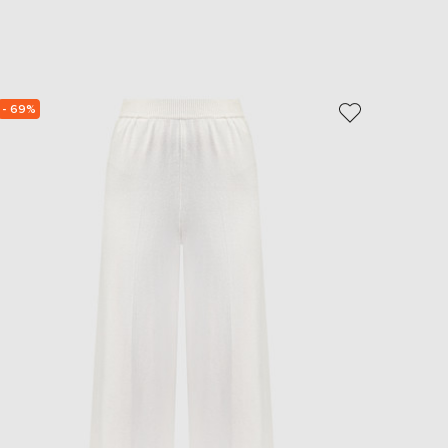
EUR
Slovakia
€
EUR
Slovenia
€
- 69%
NEW
- 49%
EUR
Spain
€
EUR
Sweden
€
UAH
Ukraine
₴
EUR
Other
€