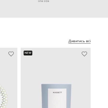
one size
Дивитись всі
NEW
NEW