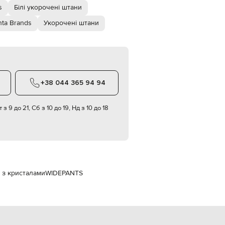
Italy
s
Білі укорочені штани
€
nta Brands
Укорочені штани
EUR
Latvia
€
EUR
Lithuania
€
+38 044 365 94 94
EUR
Luxembourg
€
 з 9 до 21, Сб з 10 до 19, Нд з 10 до 18
EUR
Netherlands
€
PLN
Poland
zł
и з кристалами
WIDEPANTS
EUR
Portugal
€
EUR
Romania
€