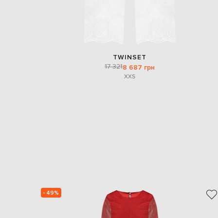
TWINSET
17 321
8 687 грн
XXS
- 49%