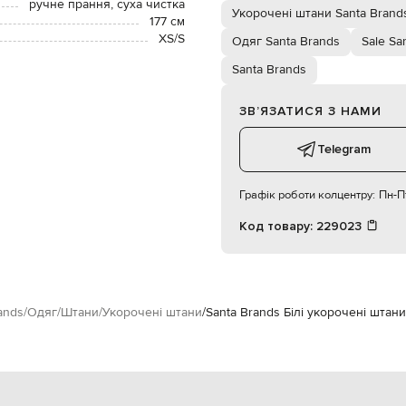
ручне прання, суха чистка
Укорочені штани Santa Brand
177 см
XS/S
Одяг Santa Brands
Sale Sa
Santa Brands
ЗВʼЯЗАТИСЯ З НАМИ
Telegram
Графік роботи колцентру:
Пн-Пт
Код товару:
229023
ands
Одяг
Штани
Укорочені штани
Santa Brands Білі укорочені штан