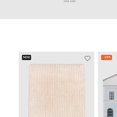
one size
NEW
- 29%