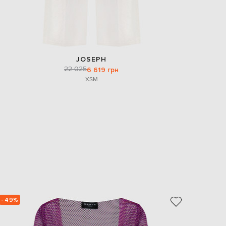
JOSEPH
22 025
6 619 грн
XS
M
- 49%
- 49%