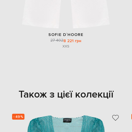
SOFIE D`HOORE
27 402
8 221 грн
XXS
Також з цієї колекції
- 49%