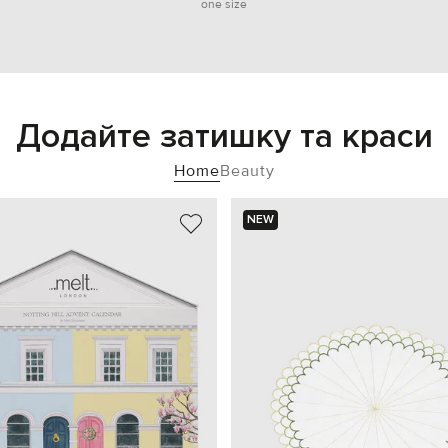
one size
Додайте затишку та краси
Home
Beauty
NEW