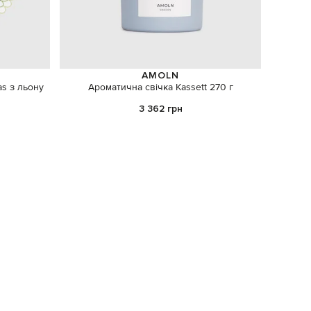
AMOLN
s з льону
Ароматична свічка Kassett 270 г
Ск
3 362 грн