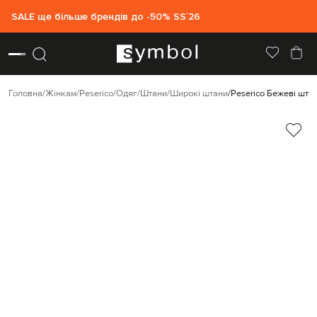
SALE ще більше брендів до -50% SS`26
Головна
Жінкам
Peserico
Одяг
Штани
Широкі штани
Peserico Бежеві шта