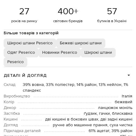
27
400
+
57
років на ринку
світових брендів
бутиків в Україні
Більше товарів з категорій
Широкі штани Peserico
Бежеві широкі штани
Одяг Peserico
Новинки Peserico
Широкі штани
Peserico
ДЕТАЛІ Й ДОГЛЯД
Склад
39% вовна, 33% поліестер, 14% район, 13% нейлон, 1%
спандекс
Виробництво
Італія
Колір
бежевий
Декор
ланцюжок моніль
Застібка
ґудзик, гачки, блискавка
Кишені
дві кишені в бокових швах, дві задні кишені
Догляд
ручне або машинне прання, суха чистка
Підкладка деталей
61% ацетат, 39% район