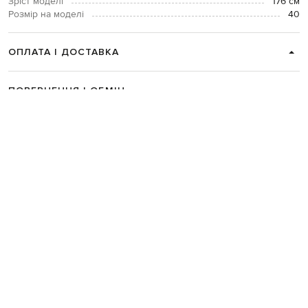
Зріст моделі
176 см
Розмір на моделі
40
ОПЛАТА І ДОСТАВКА
ПОВЕРНЕННЯ І ОБМІН
ЗВʼЯЗАТИСЯ З НАМИ
Telegram
+38 044 365 94 94
Графік роботи колцентру:
Пн-Пт з 9 до 21, Сб з 10 до 19, Нд з 10
до 18
Код товару:
267670
Головна
Жінкам
Peserico
Одяг
Штани
Широкі штани
Peserico Бежеві шта