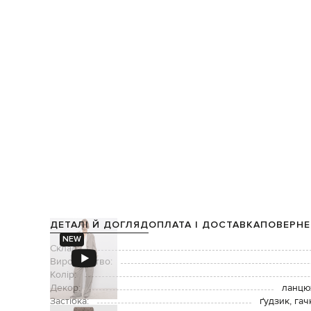
ДЕТАЛІ Й ДОГЛЯД
ОПЛАТА І ДОСТАВКА
ПОВЕРНЕ
NEW
Склад:
Виробництво:
Колір:
Декор:
ланцю
Застібка:
ґудзик, га