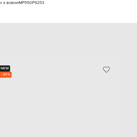
ни з вовни
MP550P9253
EUR
Slovakia
€
EUR
Slovenia
€
EUR
Spain
€
EUR
Sweden
€
NEW
NEW
- 30%
UAH
Ukraine
₴
EUR
Other
€