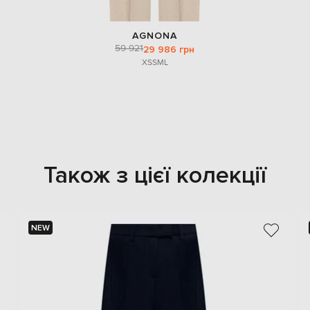
AGNONA
59 921
29 986 грн
XS
S
M
L
Також з цієї колекції
NEW