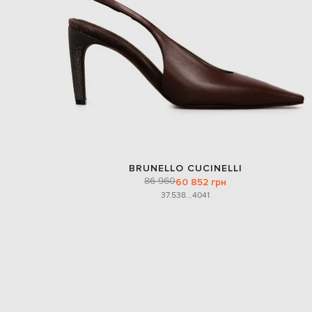
BRUNELLO CUCINELLI
86 960
60 852 грн
37.5
38
...
40
41