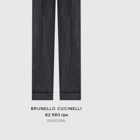
BRUNELLO CUCINELLI
82 980 грн
XXS
XS
S
M
L