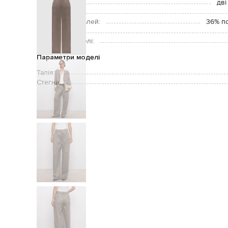
Кишені:
дві
Догляд:
Підкладка деталей:
36% по
Зріст моделі:
Розмір на моделі:
Параметри моделі
Талія:
Стегна: