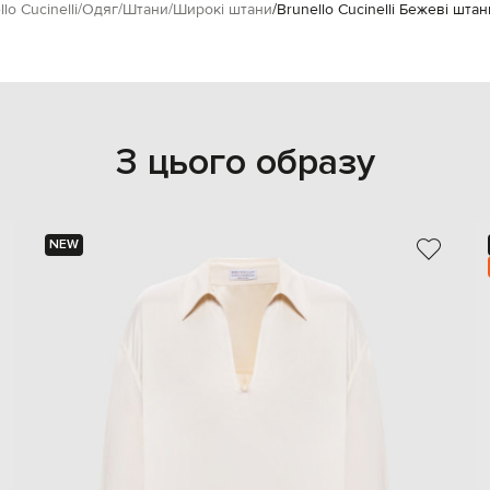
lo Cucinelli
Одяг
Штани
Широкі штани
Brunello Cucinelli Бежеві шта
З цього образу
NEW