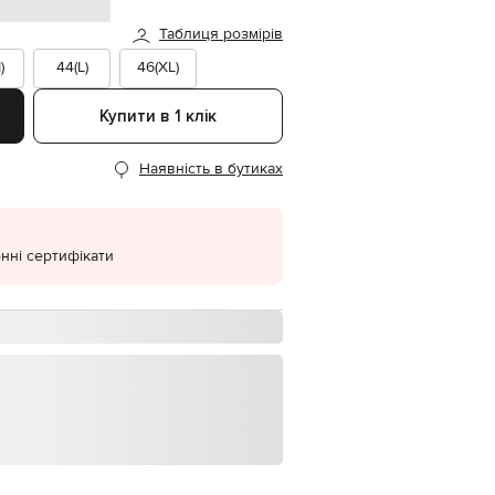
Таблиця розмірів
EUR
Denmark
€
)
44(L)
46(XL)
EUR
Estonia
Купити в 1 клік
€
EUR
Наявність в бутиках
Finland
€
EUR
France
€
нні сертифікати
EUR
Germany
€
EUR
Greece
€
EUR
Hungary
€
EUR