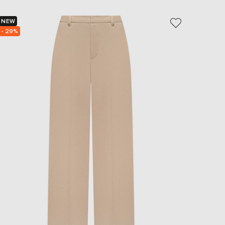
NEW
- 29%