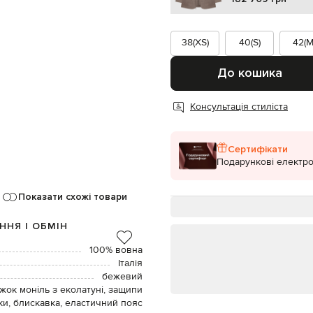
38(XS)
40(S)
42(M
До кошика
Консультація стиліста
Сертифікати
Подарункові електро
Показати схожі товари
ННЯ І ОБМІН
100% вовна
Італія
бежевий
жок моніль з еколатуні, защипи
чки, блискавка, еластичний пояс