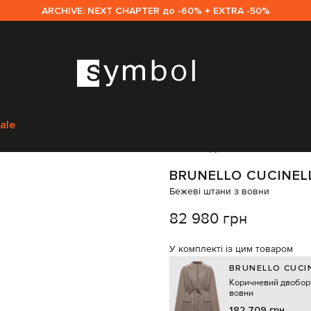
ARCHIVE: NEXT CHAPTER до -60% + EXTRA -50%
lo Cucinelli
Одяг
Штани
Широкі штани
Brunello Cucinelli Бежеві шта
ale
Код товару:
343933
BRUNELLO CUCINEL
Бежеві штани з вовни
82 980 грн
У комплекті із цим товаром
BRUNELLO CUCIN
Коричневий двобор
вовни
182 709 грн