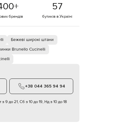
Italy
400
+
57
€
тових брендів
бутиків в Україні
EUR
Latvia
€
EUR
Lithuania
li
Бежеві широкі штани
€
инки Brunello Cucinelli
EUR
Luxembourg
inelli
€
EUR
Netherlands
€
+38 044 365 94 94
PLN
Poland
zł
 з 9 до 21, Сб з 10 до 19, Нд з 10 до 18
EUR
Portugal
€
EUR
Romania
€