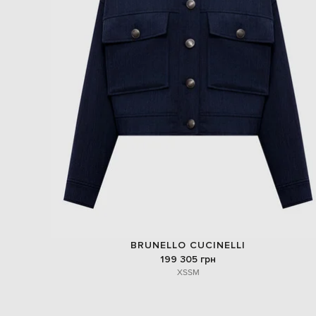
BRUNELLO CUCINELLI
199 305 грн
XS
S
M