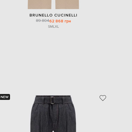
BRUNELLO CUCINELLI
89 804
62 868 грн
S
M
L
XL
NEW
NEW