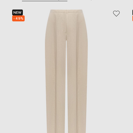
NEW
- 49%