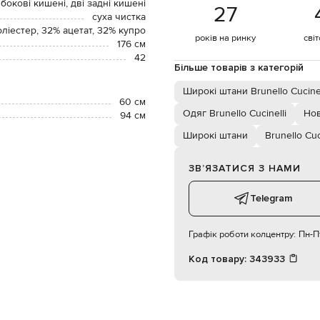
 бокові кишені, дві задні кишені
27
суха чистка
ліестер, 32% ацетат, 32% купро
років на ринку
сві
176 см
42
Більше товарів з категорій
Широкі штани Brunello Cucinel
60 см
Одяг Brunello Cucinelli
Нов
94 см
Широкі штани
Brunello Cuc
ЗВʼЯЗАТИСЯ З НАМИ
Telegram
Графік роботи колцентру:
Пн-Пт
Код товару:
343933