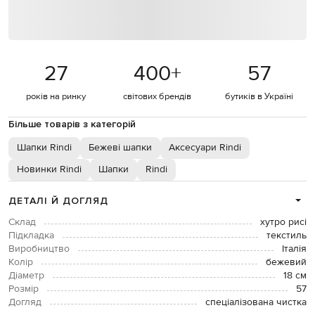
27
400
+
57
років на ринку
світових брендів
бутиків в Україні
Більше товарів з категорій
Шапки Rindi
Бежеві шапки
Аксесуари Rindi
Новинки Rindi
Шапки
Rindi
ДЕТАЛІ Й ДОГЛЯД
Склад
хутро рисі
Підкладка
текстиль
Виробництво
Італія
Колір
бежевий
Діаметр
18 см
Розмір
57
Догляд
спеціалізована чистка