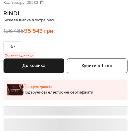
Давайте підберемо щось ще
Код товару:
25233
RINDI
Схожі товари
Бежева шапка з хутра рисі
136 488
95 543 грн
57
Остання одиниця
До кошика
Купити в 1 клік
Сертифікати
Подарункові електронні сертифікати