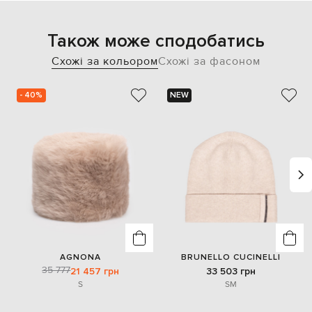
Також може сподобатись
Схожі за кольором
Схожі за фасоном
- 40%
NEW
AGNONA
BRUNELLO CUCINELLI
35 777
21 457 грн
33 503 грн
S
S
M