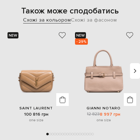
Також може сподобатись
Схожі за кольором
Схожі за фасоном
NEW
NEW
- 29%
SAINT LAURENT
GIANNI NOTARO
12 823
100 816 грн
8 997 грн
one size
one size