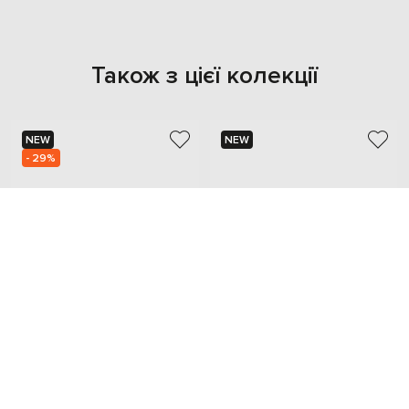
Також з цієї колекції
NEW
NEW
- 29%
SAINT LAURENT
SAINT LAURENT
55 527
38 879 грн
165 338 грн
37.5
one size