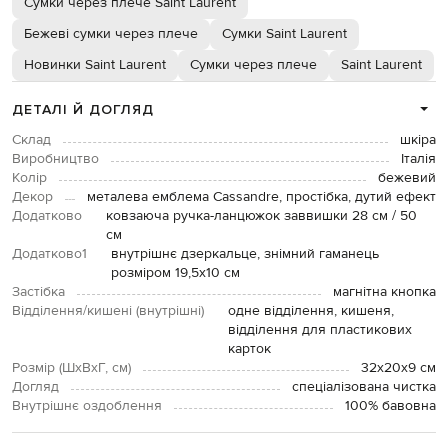
Сумки через плече Saint Laurent
Бежеві сумки через плече
Сумки Saint Laurent
Новинки Saint Laurent
Сумки через плече
Saint Laurent
ДЕТАЛІ Й ДОГЛЯД
Склад
шкіра
Виробництво
Італія
Колір
бежевий
Декор
металева емблема Cassandre, простібка, дутий ефект
Додатково
ковзаюча ручка-ланцюжок заввишки 28 см / 50
см
Додатково1
внутрішнє дзеркальце, знімний гаманець
розміром 19,5х10 см
Застібка
магнітна кнопка
Відділення/кишені (внутрішні)
одне відділення, кишеня,
відділення для пластикових
карток
Розмір (ШхВхГ, см)
32х20х9 см
Догляд
спеціалізована чистка
Внутрішнє оздоблення
100% бавовна