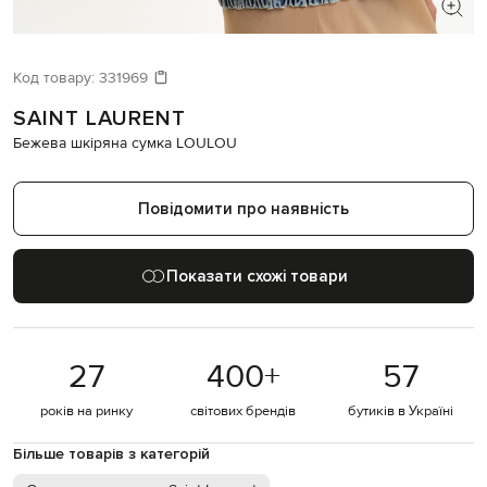
ШУКАЄТЕ НОВИЙ ОБРАЗ?
Давайте підберемо щось ще
Код товару:
331969
SAINT LAURENT
Схожі товари
Бежева шкіряна сумка LOULOU
Повідомити про наявність
Показати схожі товари
27
400
+
57
років на ринку
світових брендів
бутиків в Україні
Більше товарів з категорій