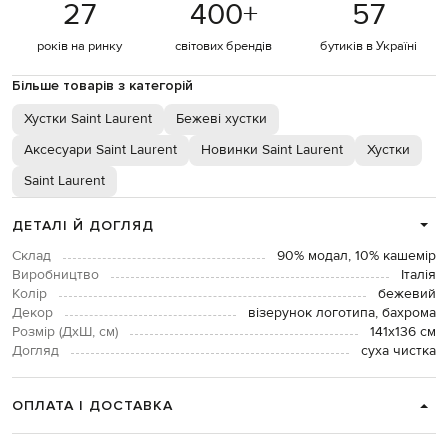
27
400
+
57
років на ринку
світових брендів
бутиків в Україні
Більше товарів з категорій
Хустки Saint Laurent
Бежеві хустки
Аксесуари Saint Laurent
Новинки Saint Laurent
Хустки
Saint Laurent
ДЕТАЛІ Й ДОГЛЯД
Склад
90% модал, 10% кашемір
Виробництво
Італія
Колір
бежевий
Декор
візерунок логотипа, бахрома
Розмір (ДхШ, см)
141х136 см
Догляд
суха чистка
ОПЛАТА І ДОСТАВКА