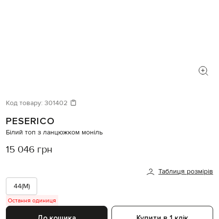
Код товару:
301402
PESERICO
Білий топ з ланцюжком моніль
15 046 грн
Таблиця розмірів
44(M)
Остання одиниця
До кошика
Купити в 1 клік