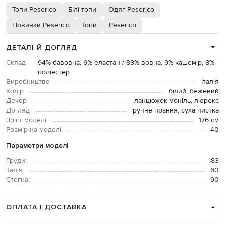
Топи Peserico
Білі топи
Одяг Peserico
Новинки Peserico
Топи
Peserico
ДЕТАЛІ Й ДОГЛЯД
Склад
94% бавовна, 6% еластан / 83% вовна, 9% кашемір, 8%
поліестер
Виробництво
Італія
Колір
білий, бежевий
Декор
ланцюжок моніль, люрекс
Догляд
ручне прання, суха чистка
Зріст моделі
176 см
Розмір на моделі
40
Параметри моделі
Груди:
83
Талія:
60
Стегна:
90
ОПЛАТА І ДОСТАВКА