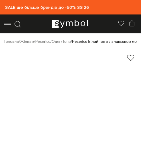
SALE ще більше брендів до -50% SS`26
Головна
Жінкам
Peserico
Одяг
Топи
Peserico Білий топ з ланцюжком моні