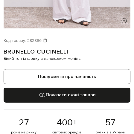
ШУКАЄТЕ НОВИЙ ОБРАЗ?
Давайте підберемо щось ще
Код товару:
282886
BRUNELLO CUCINELLI
Схожі товари
Білий топ із шовку з ланцюжком моніль
Повідомити про наявність
Показати схожі товари
27
400
+
57
років на ринку
світових брендів
бутиків в Україні