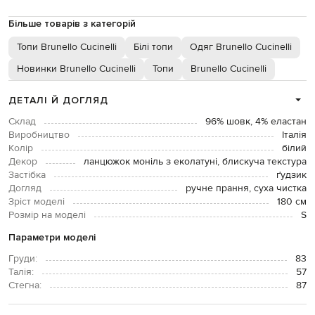
Більше товарів з категорій
Топи Brunello Cucinelli
Білі топи
Одяг Brunello Cucinelli
Новинки Brunello Cucinelli
Топи
Brunello Cucinelli
ДЕТАЛІ Й ДОГЛЯД
Склад
96% шовк, 4% еластан
Виробництво
Італія
Колір
білий
Декор
ланцюжок моніль з еколатуні, блискуча текстура
Застібка
ґудзик
Догляд
ручне прання, суха чистка
Зріст моделі
180 см
Розмір на моделі
S
Параметри моделі
Груди:
83
Талія:
57
Стегна:
87