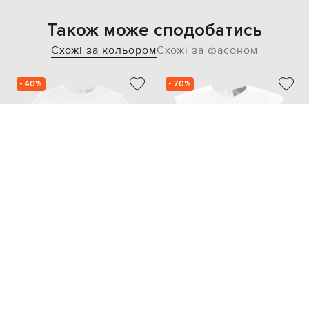
Також може сподобатись
Схожі за кольором
Схожі за фасоном
- 40%
- 70%
BRUNELLO CUCINELLI
ASCENO
67 314
15 201
40 379 грн
4 551 грн
S
L
M