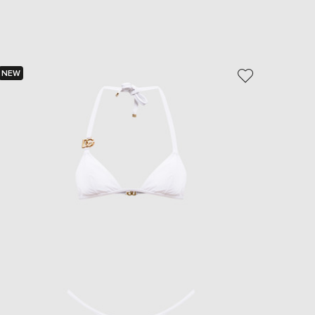
EUR
Slovakia
€
EUR
Slovenia
€
NEW
NEW
EUR
Spain
€
EUR
Sweden
€
UAH
Ukraine
₴
EUR
Other
€