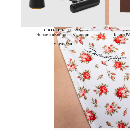
L`ATELIER DU VIN
Чорний штопор Le Vigneron
Книга P
5 016 грн