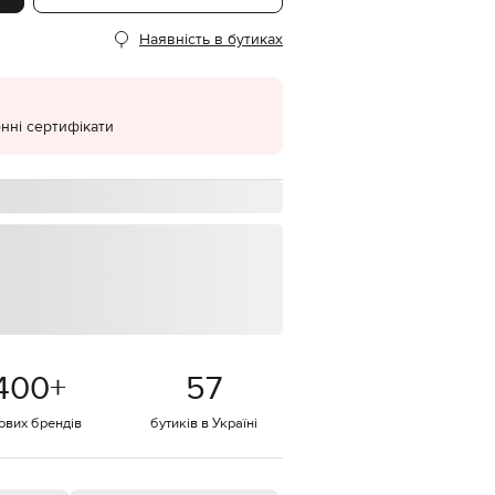
EUR
Наявність в бутиках
Denmark
€
EUR
Estonia
€
нні сертифікати
EUR
Finland
€
EUR
France
€
EUR
Germany
€
EUR
Greece
400
+
57
€
тових брендів
бутиків в Україні
EUR
Hungary
€
EUR