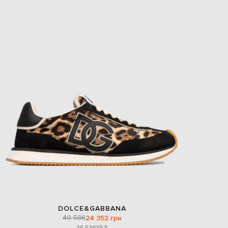
DOLCE&GABBANA
40 586
24 352 грн
36.5
39
39.5