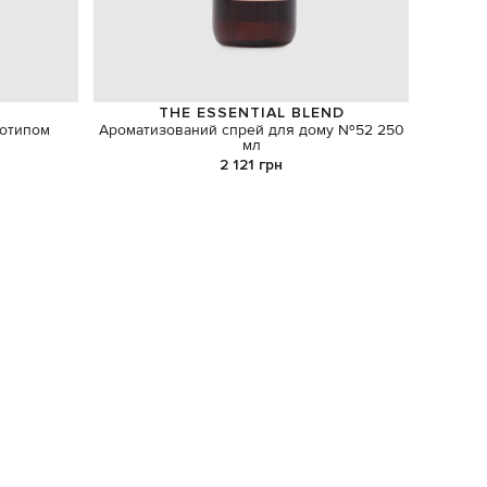
THE ESSENTIAL BLEND
готипом
Ароматизований спрей для дому №52 250
Зелений
мл
2 121 грн