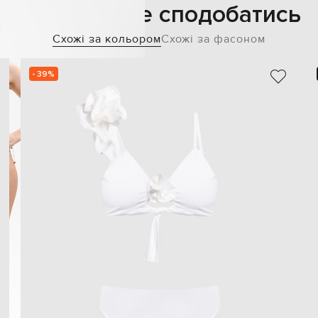
Також може сподобатись
Схожі за кольором
Схожі за фасоном
- 39%