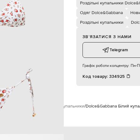
зав'язки
Роздільні купальники Dolce
2
Одяг Dolce&Gabbana
Нови
ручне прання
176 см
Роздільні купальники
Dol
ЗВʼЯЗАТИСЯ З НАМИ
83
60
Telegram
90
Графік роботи колцентру:
Пн-Пт
Код товару:
334925
ики і пляжний одяг
Роздільні купальники
Dolce&Gabbana Білий купа