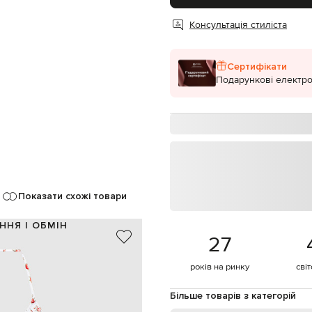
Консультація стиліста
Сертифікати
Подарункові електро
Показати схожі товари
ННЯ І ОБМІН
27
75% поліамід, 25% еластан
88% поліамід, 12% еластан
років на ринку
сві
Італія
білий, червоний, зелений
Більше товарів з категорій
оготипа, фактурна монограма DG