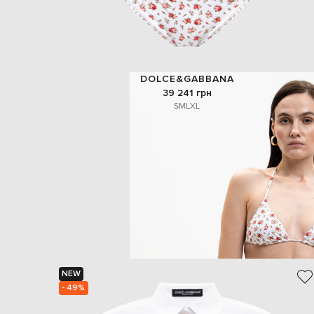
DOLCE&GABBANA
39 241 грн
S
M
L
XL
NEW
- 49%