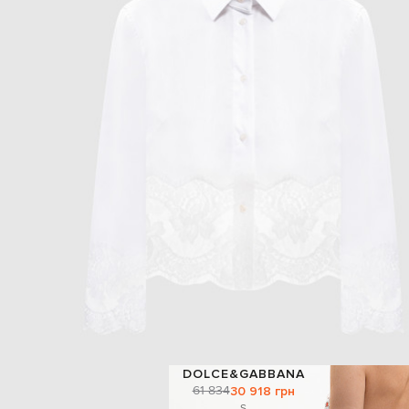
DOLCE&GABBANA
61 834
30 918 грн
S