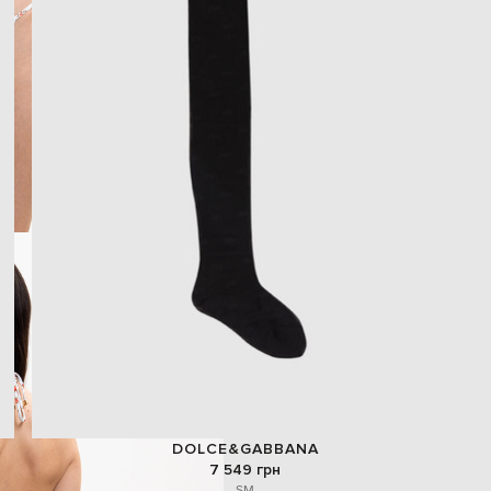
DOLCE&GABBANA
7 549 грн
S
M