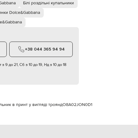
Italy
&Gabbana
Білі роздільні купальники
€
нки Dolce&Gabbana
EUR
Latvia
ce&Gabbana
€
EUR
Lithuania
€
+38 044 365 94 94
EUR
Luxembourg
€
 з 9 до 21, Сб з 10 до 19, Нд з 10 до 18
EUR
Netherlands
€
PLN
Poland
zł
льник в принт у вигляді троянд
O8A02JON0D1
EUR
Portugal
€
EUR
Romania
€