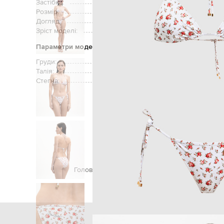
Застібка:
Розмір:
Догляд:
Зріст моделі:
Параметри моделі
Груди:
Талія:
Стегна:
Головна
Жінкам
Dolce&Gabbana
Одяг
Купальн