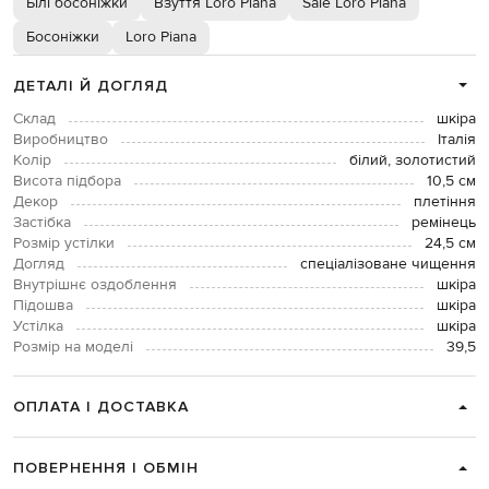
Білі босоніжки
Взуття Loro Piana
Sale Loro Piana
Босоніжки
Loro Piana
ДЕТАЛІ Й ДОГЛЯД
Склад
шкіра
Виробництво
Італія
Колір
білий, золотистий
Висота підбора
10,5 см
Декор
плетіння
Застібка
ремінець
Розмір устілки
24,5 см
Догляд
спеціалізоване чищення
Внутрішнє оздоблення
шкіра
Підошва
шкіра
Устілка
шкіра
Розмір на моделі
39,5
ОПЛАТА І ДОСТАВКА
ПОВЕРНЕННЯ І ОБМІН