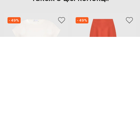
- 49%
- 49%
LORO PIANA
LORO PIANA
48 735
59 634
24 394 грн
29 844 грн
S
S