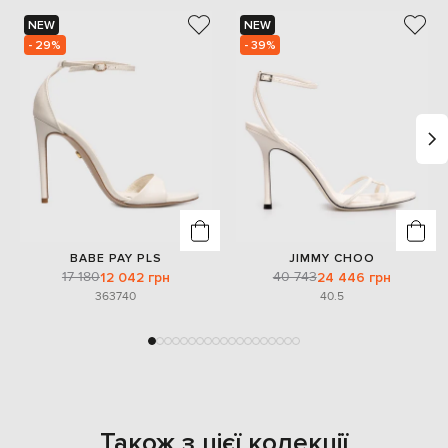
NEW
NEW
- 29%
- 39%
BABE PAY PLS
JIMMY CHOO
17 180
40 743
12 042 грн
24 446 грн
36
37
40
40.5
Також з цієї колекції