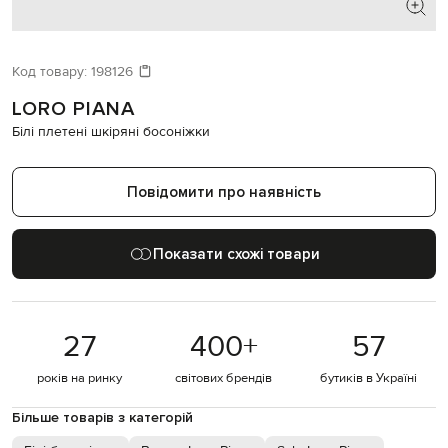
ШУКАЄТЕ НОВИЙ ОБРАЗ?
Давайте підберемо щось ще
Код товару:
198126
LORO PIANA
Схожі товари
Білі плетені шкіряні босоніжки
Повідомити про наявність
Показати схожі товари
27
400
+
57
років на ринку
світових брендів
бутиків в Україні
Більше товарів з категорій