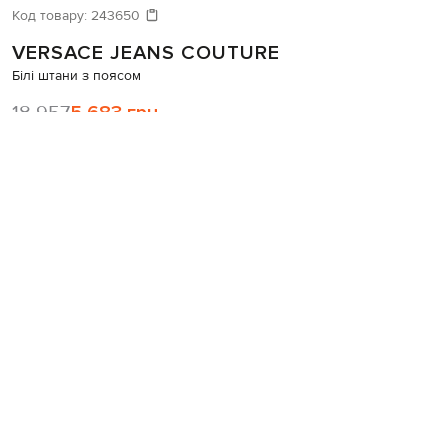
Код товару:
243650
VERSACE JEANS COUTURE
Білі штани з поясом
18 957
5 683 грн
Таблиця розмірів
42(S)
Остання одиниця
До кошика
Купити в 1 клік
Консультація стиліста
Наявність в бутиках
Сертифікати
Подарункові електронні сертифікати