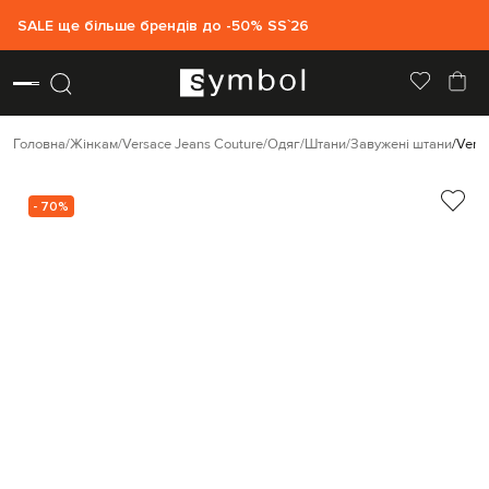
SALE ще більше брендів до -50% SS`26
Головна
Жінкам
Versace Jeans Couture
Одяг
Штани
Завужені штани
Vers
- 70%