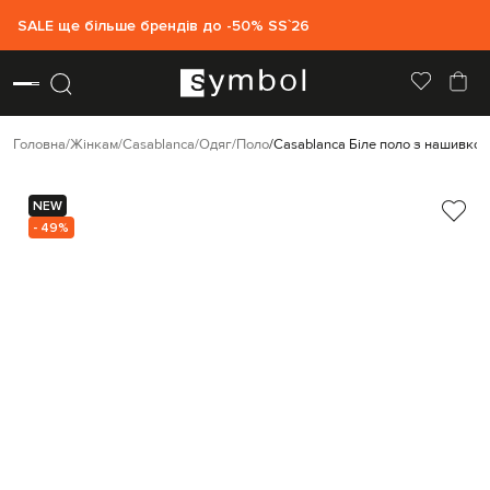
SALE ще більше брендів до -50% SS`26
Головна
Жінкам
Casablanca
Одяг
Поло
Casablanca Біле поло з нашивко
NEW
- 49%