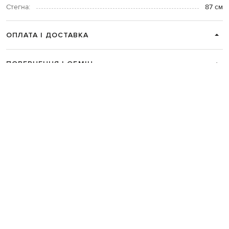
Стегна:
87 см
ОПЛАТА І ДОСТАВКА
ПОВЕРНЕННЯ І ОБМІН
ЗВʼЯЗАТИСЯ З НАМИ
Telegram
+38 044 365 94 94
Графік роботи колцентру:
Пн-Пт з 9 до 21, Сб з 10 до 19, Нд з 10
до 18
Код товару:
337854
Головна
Жінкам
Casablanca
Одяг
Поло
Casablanca Біле поло з нашивко