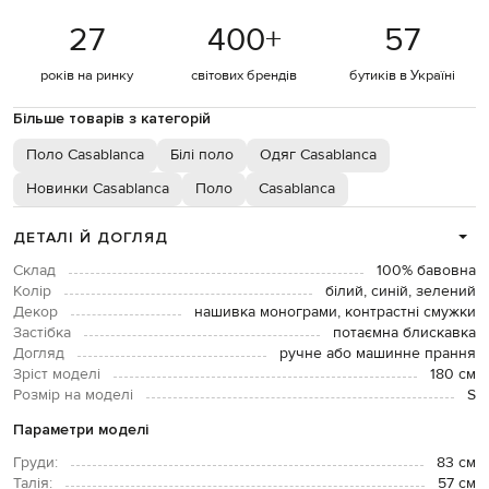
27
400
+
57
років на ринку
світових брендів
бутиків в Україні
Більше товарів з категорій
Поло Casablanca
Білі поло
Одяг Casablanca
Новинки Casablanca
Поло
Casablanca
ДЕТАЛІ Й ДОГЛЯД
Склад
100% бавовна
Колір
білий, синій, зелений
Декор
нашивка монограми, контрастні смужки
Застібка
потаємна блискавка
Догляд
ручне або машинне прання
Зріст моделі
180 см
Розмір на моделі
S
Параметри моделі
Груди:
83 см
Талія:
57 см