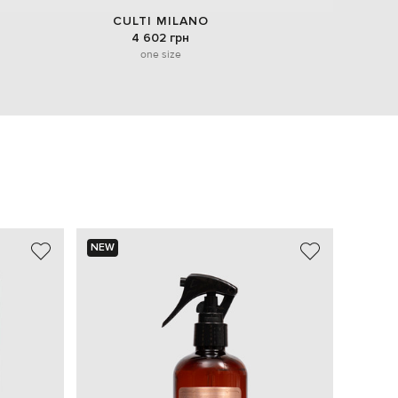
CULTI MILANO
4 602 грн
one size
NEW
NEW