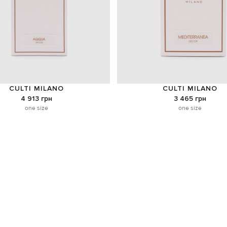
CULTI MILANO
CULTI MILANO
4 913 грн
3 465 грн
one size
one size