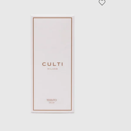
EUR
Slovakia
€
EUR
Slovenia
€
EUR
Spain
€
EUR
Sweden
€
UAH
Ukraine
₴
EUR
Other
€