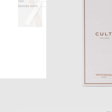
Тип:
Базова нота:
Головна
Home
Culti Milano
Предм