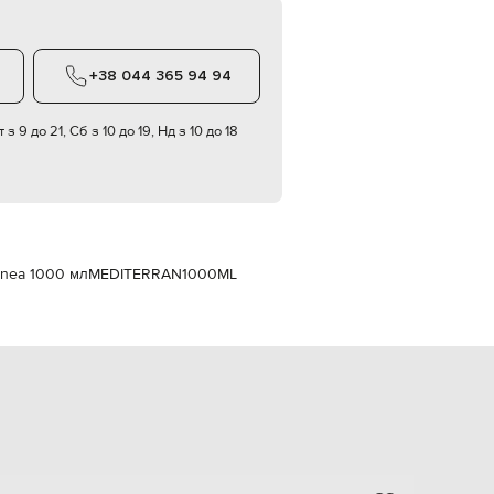
Italy
€
EUR
Latvia
+38 044 365 94 94
€
EUR
 з 9 до 21, Сб з 10 до 19, Нд з 10 до 18
Lithuania
€
EUR
Luxembourg
€
EUR
Netherlands
anea 1000 мл
MEDITERRAN1000ML
€
PLN
Poland
zł
EUR
Portugal
€
EUR
Romania
€