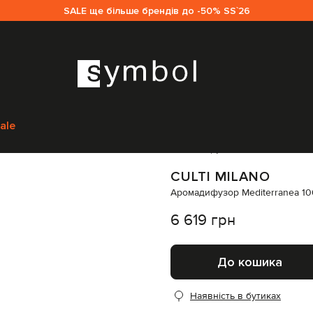
SALE ще більше брендів до -50% SS`26
ети інтер'єру
Аромати для дому
Culti Milano Аромадифузор Mediterr
ale
Код товару:
243963
CULTI MILANO
Аромадифузор Mediterranea 1
6 619 грн
До кошика
Наявність в бутиках