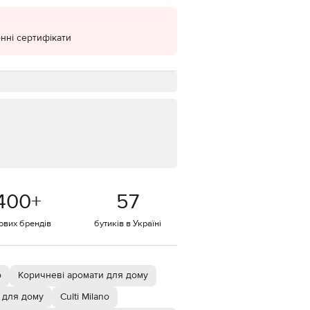
EUR
Denmark
€
нні сертифікати
EUR
Estonia
€
EUR
Finland
€
EUR
France
€
EUR
Germany
400
+
57
€
тових брендів
бутиків в Україні
EUR
Greece
€
EUR
Hungary
o
Коричневі аромати для дому
€
 для дому
Culti Milano
EUR