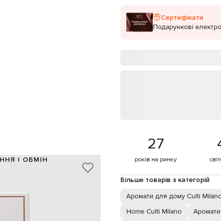
Сертифікати
Подарункові електро
27
ННЯ І ОБМІН
років на ринку
сві
Італія
Більше товарів з категорій
флердоранж, лимон
ротангові палички
Аромати для дому Culti Milan
1000 мл
Home Culti Milano
Аромати
імбир, фісташкове дерево