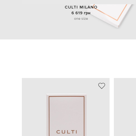
CULTI MILANO
6 619 грн
one size