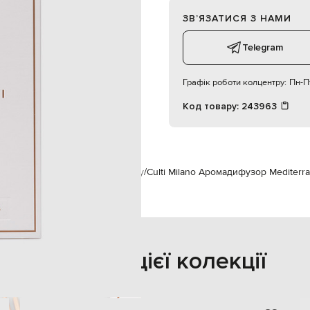
аромадифузор
кедр
ЗВʼЯЗАТИСЯ З НАМИ
Telegram
Графік роботи колцентру:
Пн-Пт
Код товару:
243963
ети інтер'єру
Аромати для дому
Culti Milano Аромадифузор Mediterr
Також з цієї колекції