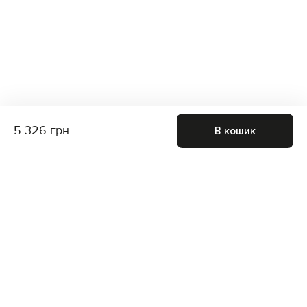
5 326 грн
В кошик
Приєднуйтесь до нас і отримайте доступ до
закритих розпродажів