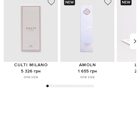
NEW
NEW
CULTI MILANO
AMOLN
L
5 326 грн
1 655 грн
2 
one size
one size