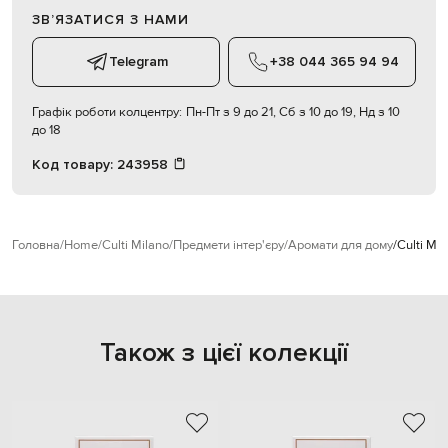
ЗВʼЯЗАТИСЯ З НАМИ
Telegram
+38 044 365 94 94
Графік роботи колцентру:
Пн-Пт з 9 до 21, Сб з 10 до 19, Нд з 10
до 18
Код товару:
243958
Головна
Home
Culti Milano
Предмети інтер'єру
Аромати для дому
Culti Mi
Також з цієї колекції