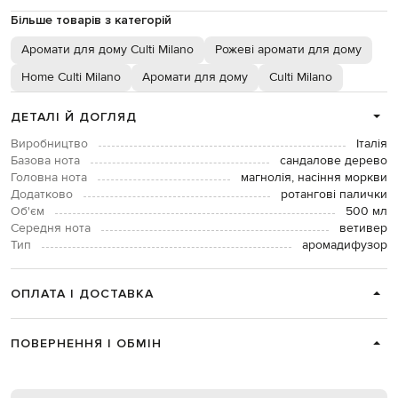
Більше товарів з категорій
Аромати для дому Culti Milano
Рожеві аромати для дому
Home Culti Milano
Аромати для дому
Culti Milano
ДЕТАЛІ Й ДОГЛЯД
Виробництво
Італія
Базова нота
сандалове дерево
Головна нота
магнолія, насіння моркви
Додатково
ротангові палички
Об'єм
500 мл
Середня нота
ветивер
Тип
аромадифузор
ОПЛАТА І ДОСТАВКА
ПОВЕРНЕННЯ І ОБМІН