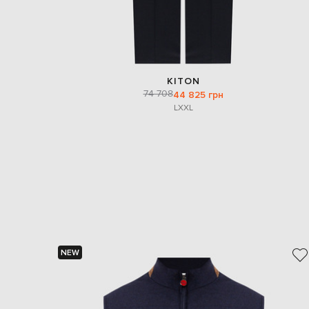
KITON
74 708
44 825 грн
L
XXL
NEW