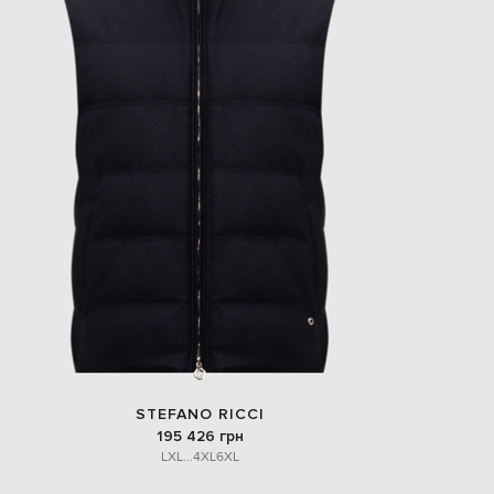
STEFANO RICCI
195 426 грн
L
XL
...
4XL
6XL