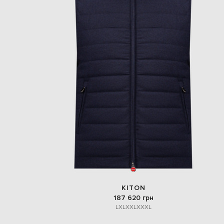
KITON
187 620 грн
L
XL
XXL
XXXL