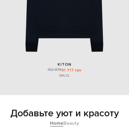
KITON
152 878
91 717 грн
S
M
L
XL
Добавьте уют и красоту
Home
Beauty