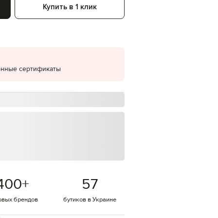
Купить в 1 клик
EUR
Denmark
€
EUR
Estonia
€
онные сертификаты
EUR
Finland
€
EUR
France
€
EUR
Germany
€
EUR
Greece
€
400
+
57
EUR
Hungary
€
овых брендов
бутиков в Украине
EUR