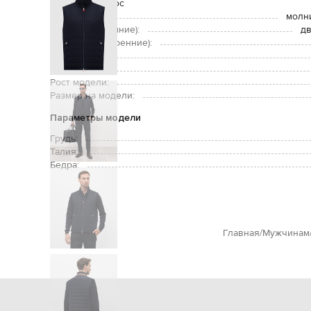
полос
Застежка:
молн
Карманы (внешние):
дв
Карманы (внутренние):
Уход:
Утеплитель:
Рост модели:
Размер на модели:
Параметры модели
Грудь:
Талия:
Бедра:
Главная
Мужчинам