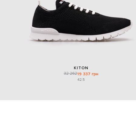
KITON
32 262
19 337 грн
42.5