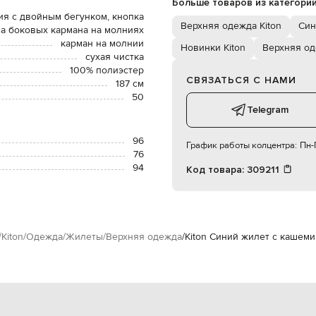
Больше товаров из категори
ия с двойным бегунком, кнопка
Верхняя одежда Kiton
Син
а боковых кармана на молниях
карман на молнии
Новинки Kiton
Верхняя о
сухая чистка
100% полиэстер
СВЯЗАТЬСЯ С НАМИ
187 см
50
Telegram
96
График работы колцентра:
Пн-П
76
94
Код товара:
309211
Kiton
Одежда
Жилеты
Верхняя одежда
Kiton Синий жилет с кашем