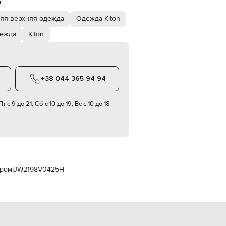
й
Italy
€
яя верхняя одежда
Одежда Kiton
EUR
Latvia
дежда
Kiton
€
EUR
Lithuania
€
+38 044 365 94 94
EUR
Luxembourg
€
т с 9 до 21, Сб с 10 до 19, Вс с 10 до 18
EUR
Netherlands
€
PLN
Poland
zł
иром
UW2198V0425H
EUR
Portugal
€
EUR
Romania
€