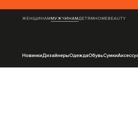
ЖЕНЩИНАМ
МУЖЧИНАМ
ДЕТЯМ
HOME
BEAUTY
Главная
Мужчинам
St
Новинки
Дизайнеры
Одежда
Обувь
Сумки
Аксессу