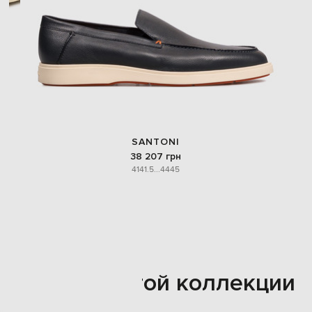
SANTONI
38 207 грн
41
41.5
...
44
45
Также из этой коллекции