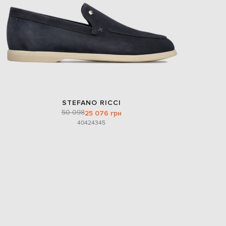
STEFANO RICCI
50 098
25 076 грн
40
42
43
45