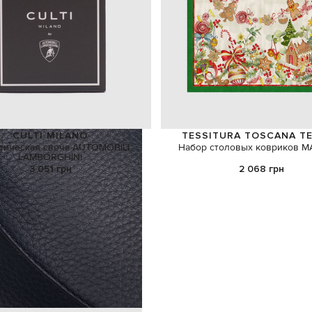
CULTI MILANO
TESSITURA TOSCANA TE
тическая свеча AUTOMOBILI
Набор столовых ковриков 
LAMBORGHINI
3 051 грн
2 068 грн