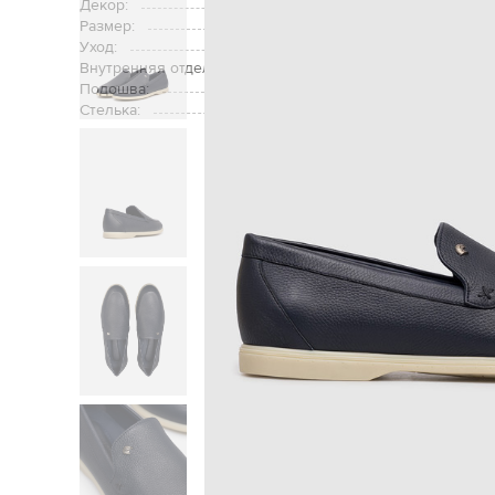
Декор:
металлическая эмблема в вид
Размер:
Уход:
Внутренняя отделка:
Подошва:
Стелька:
Главная
Мужчинам
St