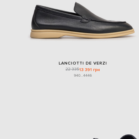
LANCIOTTI DE VERZI
22 335
13 391 грн
9
40
...
44
46