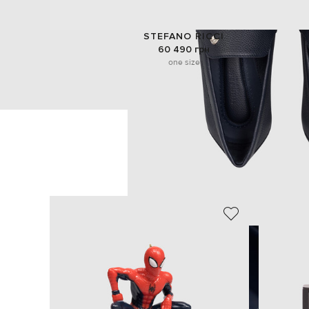
STEFANO RICCI
60 490 грн
one size