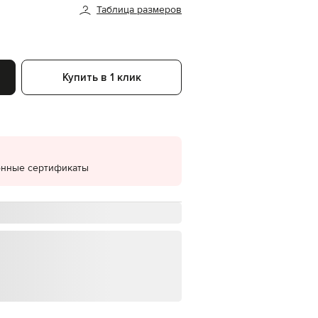
Таблица размеров
EUR
Denmark
€
EUR
Estonia
Купить в 1 клик
€
EUR
Finland
€
EUR
France
€
онные сертификаты
EUR
Germany
€
EUR
Greece
€
EUR
Hungary
€
EUR