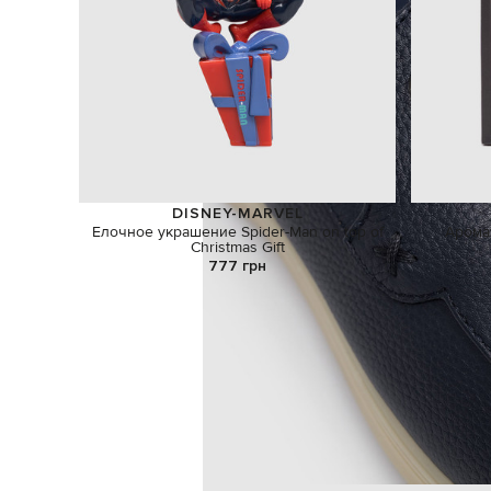
DISNEY-MARVEL
Елочное украшение Spider-Man on top of
Арома
Christmas Gift
777 грн