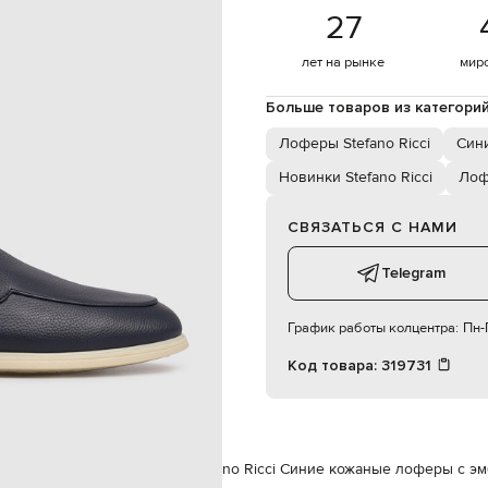
е головы орла, тиснение зерно
27
9
специализированная чистка
лет на рынке
мир
кожа
резина
Больше товаров из категори
кожа
Лоферы Stefano Ricci
Син
Новинки Stefano Ricci
Ло
СВЯЗАТЬСЯ С НАМИ
Telegram
График работы колцентра:
Пн-П
Код товара:
319731
efano Ricci
Обувь
Лоферы
Stefano Ricci Синие кожаные лоферы с э