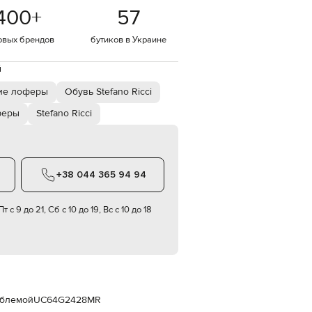
Italy
400
+
57
€
EUR
овых брендов
бутиков в Украине
Latvia
€
й
EUR
Lithuania
ие лоферы
Обувь Stefano Ricci
€
феры
Stefano Ricci
EUR
Luxembourg
€
EUR
Netherlands
+38 044 365 94 94
€
PLN
т с 9 до 21, Сб с 10 до 19, Вс с 10 до 18
Poland
zł
EUR
Portugal
€
EUR
Romania
мблемой
UC64G2428MR
€