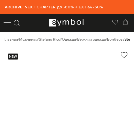
ARCHIVE: NEXT CHAPTER до -60% + EXTRA -50%
Главная
Мужчинам
Stefano Ricci
Одежда
Верхняя одежда
Бомберы
Stefa
NEW