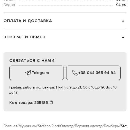
Бедра:
94 см
ОПЛАТА И ДОСТАВКА
ВОЗВРАТ И ОБМЕН
СВЯЗАТЬСЯ С НАМИ
Telegram
+38 044 365 94 94
График работы колцентра:
Пн-Пт с 9 до 21, Сб с 10 до 19, Вс с 10
до 18
Код товара:
335185
Главная
Мужчинам
Stefano Ricci
Одежда
Верхняя одежда
Бомберы
Stefa