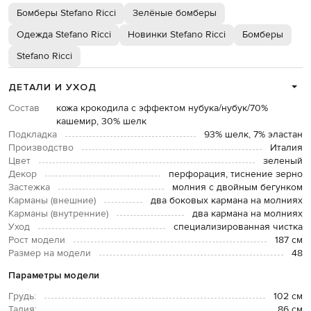
Бомберы Stefano Ricci
Зелёные бомберы
Одежда Stefano Ricci
Новинки Stefano Ricci
Бомберы
Stefano Ricci
ДЕТАЛИ И УХОД
Состав
кожа крокодила с эффектом нубука/нубук/70%
кашемир, 30% шелк
Подкладка
93% шелк, 7% эластан
Производство
Италия
Цвет
зеленый
Декор
перфорация, тиснение зерно
Застежка
молния с двойным бегунком
Карманы (внешние)
два боковых кармана на молниях
Карманы (внутренние)
два кармана на молниях
Уход
специализированная чистка
Рост модели
187 см
Размер на модели
48
Параметры модели
Грудь:
102 см
Талия:
86 см