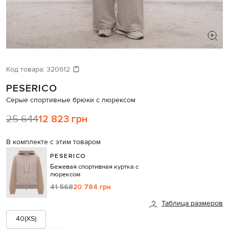
ИЩЕТЕ НОВЫЙ ОБРАЗ?
Давайте подберем что-то еще
Код товара:
320612
PESERICO
Похожие товары
Серые спортивные брюки с люрексом
25 644
12 823 грн
В комплекте с этим товаром
PESERICO
Бежевая спортивная куртка с
люрексом
41 568
20 784 грн
Таблица размеров
40(XS)