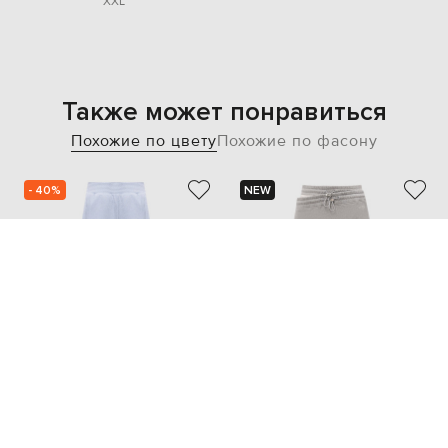
XXL
Также может понравиться
Похожие по цвету
Похожие по фасону
- 40%
NEW
JACOB LEE
THE ATTICO
29 315
17 578 грн
27 195 грн