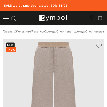
SALE ще більше брендів до -50% SS`26
Главная
Женщинам
Peserico
Одежда
Спортивная одежда
Спортивные ш
NEW
- 49%