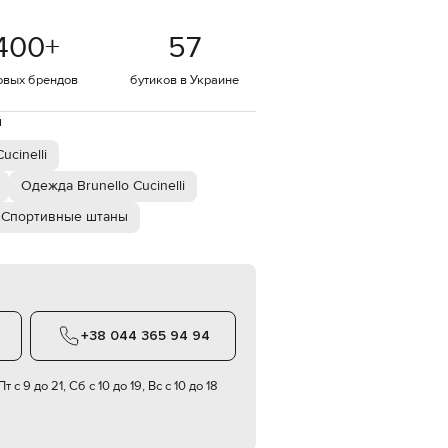
Italy
€
400
+
57
EUR
Latvia
€
овых брендов
бутиков в Украине
EUR
й
Lithuania
€
cinelli
EUR
Luxembourg
Одежда Brunello Cucinelli
€
Спортивные штаны
EUR
Netherlands
€
PLN
Poland
zł
+38 044 365 94 94
EUR
Portugal
€
т с 9 до 21, Сб с 10 до 19, Вс с 10 до 18
EUR
Romania
€