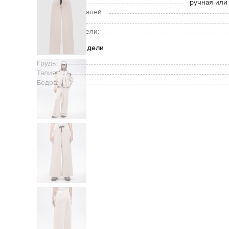
Уход:
ручная или
Подкладка деталей:
Рост модели:
Размер на модели:
Параметры модели
Грудь:
Талия:
Бедра: