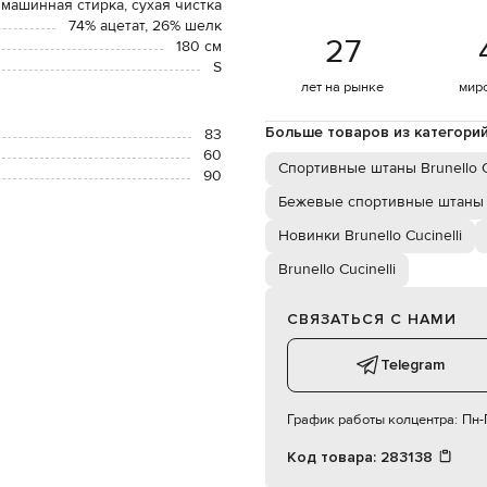
 машинная стирка, сухая чистка
74% ацетат, 26% шелк
27
180 см
S
лет на рынке
мир
Больше товаров из категори
83
60
Спортивные штаны Brunello Cu
90
Бежевые спортивные штаны
Новинки Brunello Cucinelli
Brunello Cucinelli
СВЯЗАТЬСЯ С НАМИ
Telegram
График работы колцентра:
Пн-П
Код товара:
283138