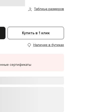
EUR
Таблица размеров
Denmark
€
EUR
Estonia
€
Купить в 1 клик
EUR
Finland
€
Наличие в бутиках
EUR
France
€
онные сертификаты
EUR
Germany
€
EUR
Greece
€
EUR
Hungary
€
EUR