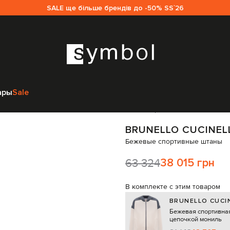
SALE ще більше брендів до -50% SS`26
дежда
Спортивная одежда
Спортивные штаны
Brunello Cucinelli 
ары
Sale
Код товара:
283138
BRUNELLO CUCINEL
Бежевые спортивные штаны
63 324
38 015 грн
В комплекте с этим товаром
BRUNELLO CUCIN
Бежевая спортивная
цепочкой мониль