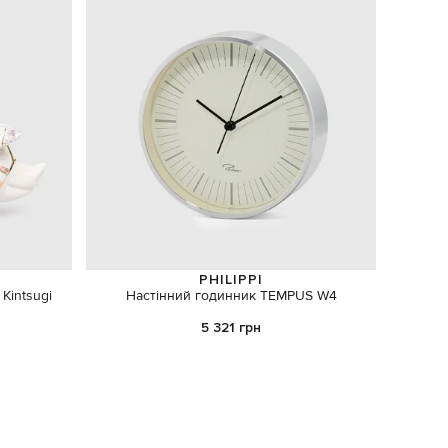
PHILIPPI
Kintsugi
Настінний годинник TEMPUS W4
Блакитн
5 321 грн