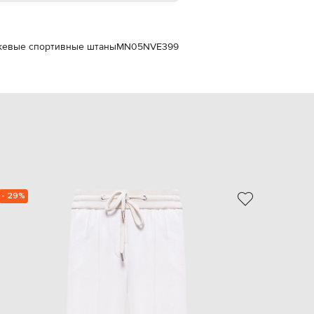
EUR
Slovakia
€
Бежевые спортивные штаны
MN05NVE399
EUR
Slovenia
€
EUR
Spain
€
EUR
Sweden
€
UAH
Ukraine
₴
- 29%
NEW
- 49%
EUR
Other
€