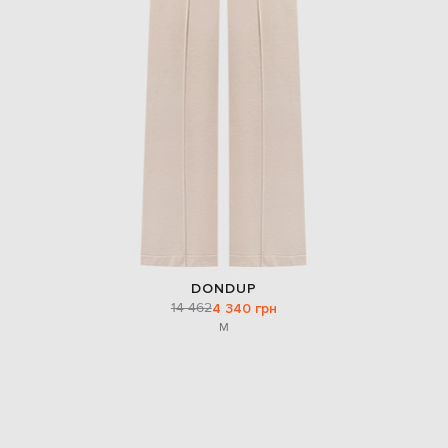
DONDUP
14 462
4 340 грн
M