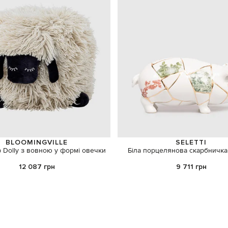
BLOOMINGVILLE
SELETTI
 Dolly з вовною у формі овечки
Біла порцелянова скарбничка 
12 087 грн
9 711 грн