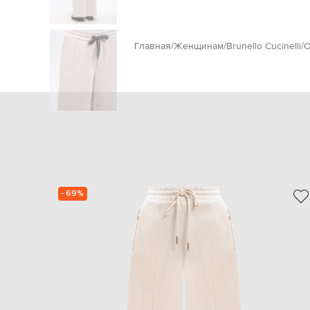
Главная
Женщинам
Brunello Cucinelli
О
- 69%