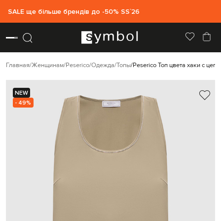
SALE ще більше брендів до -50% SS`26
Главная
Женщинам
Peserico
Одежда
Топы
Peserico Топ цвета хаки с цеп
NEW
- 49%