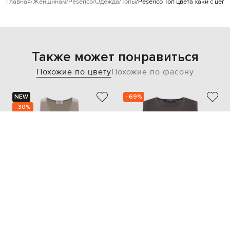
Главная
Женщинам
Peserico
Одежда
Топы
Peserico Топ цвета хаки с цеп
Также может понравиться
Похожие по цвету
Похожие по фасону
NEW
- 69%
- 30%
BRUNELLO CUCINELLI
SOFIE D`HOORE
60 800
19 646
42 550 грн
5 895 грн