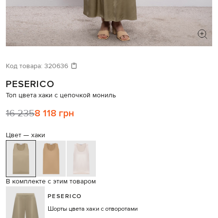
ИЩЕТЕ НОВЫЙ ОБРАЗ?
Давайте подберем что-то еще
Код товара:
320636
PESERICO
Похожие товары
Топ цвета хаки с цепочкой мониль
16 235
8 118 грн
Цвет —
хаки
В комплекте с этим товаром
PESERICO
Шорты цвета хаки с отворотами