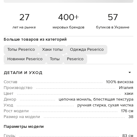
27
400
+
57
лет на рынке
мировых брендов
бутиков в Украине
Больше товаров из категорий
Топы Peserico
Хаки топы
Одежда Peserico
Новинки Peserico
Топы
Peserico
ДЕТАЛИ И УХОД
Состав
100% вискоза
Производство
Италия
Цвет
хаки
Декор
цепочка мониль, блестящая текстура
Уход
ручная стирка, сухая чистка
Рост модели
176 см
Размер на модели
38
Параметры модели
Грудь:
83 см