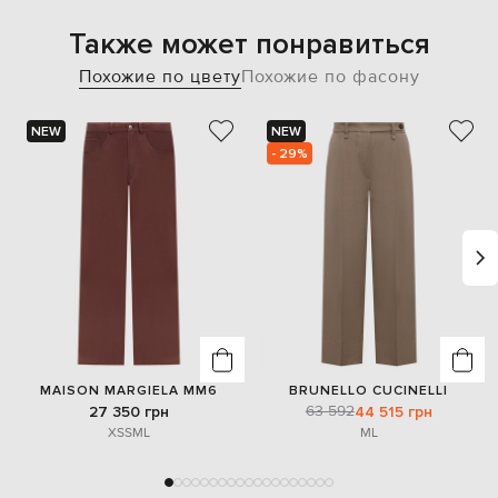
Также может понравиться
Похожие по цвету
Похожие по фасону
NEW
NEW
- 29%
MAISON MARGIELA MM6
BRUNELLO CUCINELLI
63 592
27 350 грн
44 515 грн
XS
S
M
L
M
L