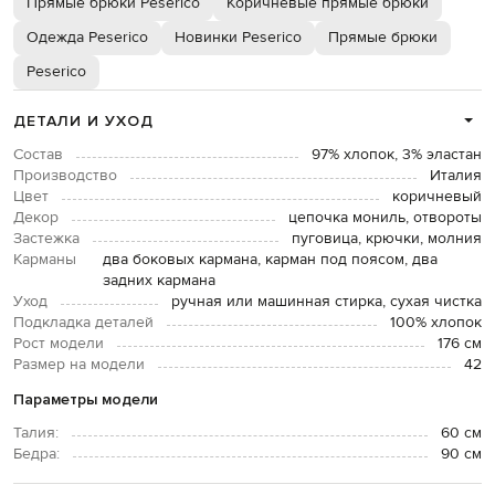
Прямые брюки Peserico
Коричневые прямые брюки
Одежда Peserico
Новинки Peserico
Прямые брюки
Peserico
ДЕТАЛИ И УХОД
Состав
97% хлопок, 3% эластан
Производство
Италия
Цвет
коричневый
Декор
цепочка мониль, отвороты
Застежка
пуговица, крючки, молния
Карманы
два боковых кармана, карман под поясом, два
задних кармана
Уход
ручная или машинная стирка, сухая чистка
Подкладка деталей
100% хлопок
Рост модели
176 см
Размер на модели
42
Параметры модели
Талия:
60 см
Бедра:
90 см