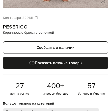
ИЩЕТЕ НОВЫЙ ОБРАЗ?
Давайте подберем что-то еще
Код товара:
320611
PESERICO
Похожие товары
Коричневые брюки с цепочкой
Сообщить о наличии
Показать похожие товары
27
400
+
57
лет на рынке
мировых брендов
бутиков в Украине
Больше товаров из категорий