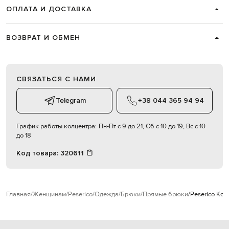
ОПЛАТА И ДОСТАВКА
ВОЗВРАТ И ОБМЕН
СВЯЗАТЬСЯ С НАМИ
Telegram
+38 044 365 94 94
График работы колцентра:
Пн-Пт с 9 до 21, Сб с 10 до 19, Вс с 10
до 18
Код товара:
320611
Главная
Женщинам
Peserico
Одежда
Брюки
Прямые брюки
Peserico Ко