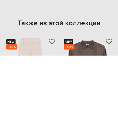
Также из этой коллекции
NEW
NEW
- 49%
- 49%
PESERICO
PESERICO
23 473
25 179
11 737 грн
12 616 грн
XS
S
XXS