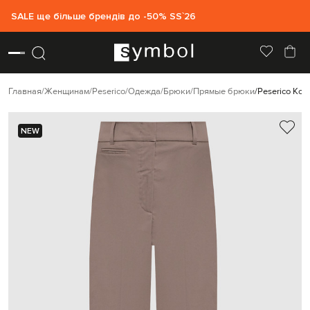
SALE ще більше брендів до -50% SS`26
Главная
Женщинам
Peserico
Одежда
Брюки
Прямые брюки
Peserico Ко
NEW