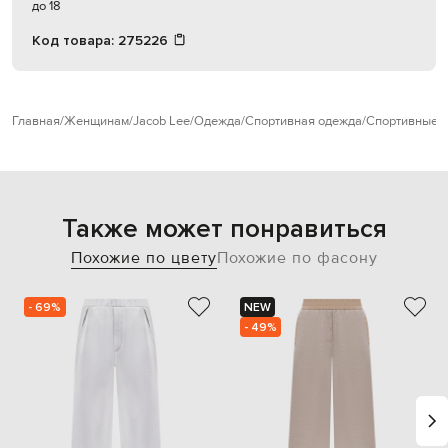
до 18
Код товара:
275226
Главная
Женщинам
Jacob Lee
Одежда
Спортивная одежда
Спортивные 
Также может понравиться
Похожие по цвету
Похожие по фасону
- 69%
NEW
- 49%