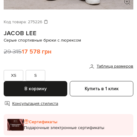
ИЩЕТЕ НОВЫЙ ОБРАЗ?
Давайте подберем что-то еще
Код товара:
275226
JACOB LEE
Похожие товары
Серые спортивные брюки с люрексом
29 315
17 578 грн
Таблица размеров
XS
S
В корзину
Купить в 1 клик
Консультация стилиста
Сертификаты
Подарочные электронные сертификаты