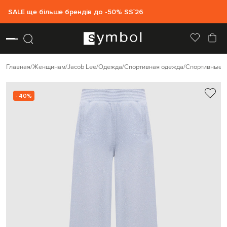
SALE ще більше брендів до -50% SS`26
Главная
Женщинам
Jacob Lee
Одежда
Спортивная одежда
Спортивные 
- 40%