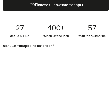
Показать похожие товары
27
400
+
57
лет на рынке
мировых брендов
бутиков в Украине
Больше товаров из категорий
Серые спортивные куртки
Одежда Sease
Новинки Sease
Спортивные куртки
Sease
ДЕТАЛИ И УХОД
Состав
100% шерсть / 81% полиамид, 19% эластан
Производство
Италия
Цвет
серый
Дополнительно
вшитый капюшон
Застежка
молния
Карманы
два кармана в боковых швах / два кармана в
боковых швах