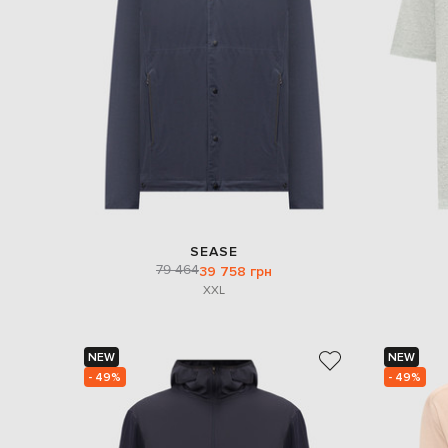
SEASE
79 464
39 758 грн
XXL
NEW
NEW
- 49%
- 49%