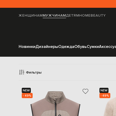
ЖЕНЩИНАМ
МУЖЧИНАМ
ДЕТЯМ
HOME
BEAUTY
Новинки
Дизайнеры
Одежда
Обувь
Сумки
Аксессу
Фильтры
NEW
NEW
- 49%
- 49%