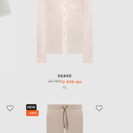
EUR
Slovakia
€
EUR
Slovenia
€
EUR
Spain
€
EUR
Sweden
€
SEASE
UAH
Ukraine
24 765
12 408 грн
₴
XL
EUR
Other
€
NEW
- 49%