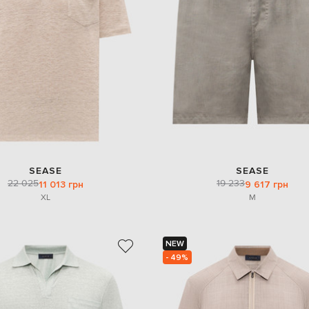
SEASE
SEASE
22 025
19 233
11 013 грн
9 617 грн
XL
M
NEW
- 49%