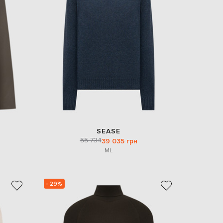
SEASE
55 734
39 035 грн
M
L
- 29%