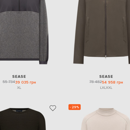
SEASE
SEASE
55 734
78 482
39 035 грн
54 958 грн
XL
L
XL
XXL
- 29%