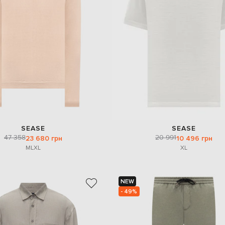
SEASE
SEASE
47 358
20 991
23 680 грн
10 496 грн
M
L
XL
XL
NEW
- 49%