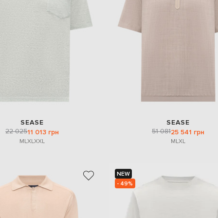
SEASE
SEASE
22 025
51 081
11 013 грн
25 541 грн
M
L
XL
XXL
M
L
XL
NEW
- 49%