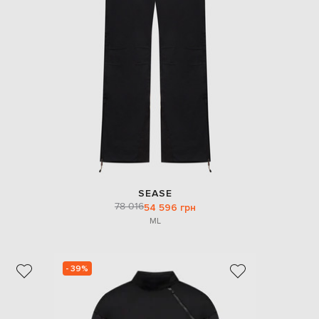
SEASE
78 016
54 596 грн
M
L
- 39%