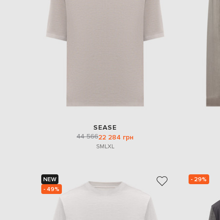
SEASE
44 566
22 284 грн
S
M
L
XL
NEW
- 29%
- 49%