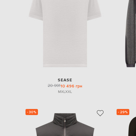
SEASE
20 991
10 496 грн
M
XL
XXL
- 30%
- 29%