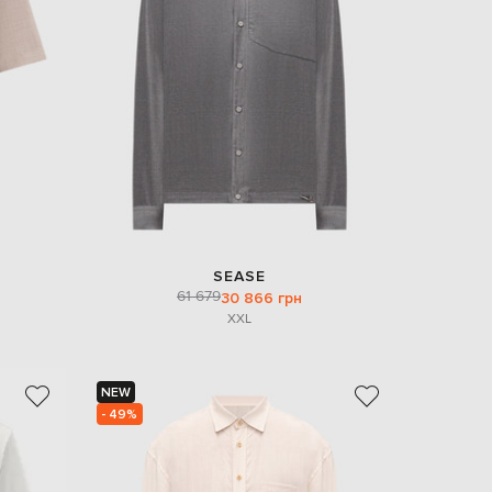
Italy
€
EUR
Latvia
€
EUR
Lithuania
€
EUR
Luxembourg
€
EUR
Netherlands
SEASE
€
61 679
30 866 грн
XXL
PLN
Poland
zł
EUR
NEW
Portugal
€
- 49%
EUR
Romania
€