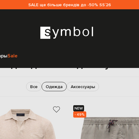
SALE ще більше брендів до -50% SS`26
Главная
Мужчинам
Sease
Одежда
ары
Sale
Одежда Sease для мужчин
Все
Одежда
Аксессуары
NEW
- 49%