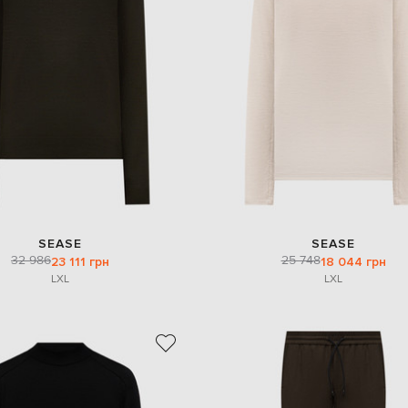
SEASE
SEASE
32 986
25 748
23 111 грн
18 044 грн
L
XL
L
XL