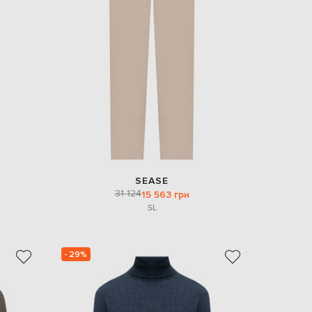
SEASE
31 124
15 563 грн
S
L
- 29%