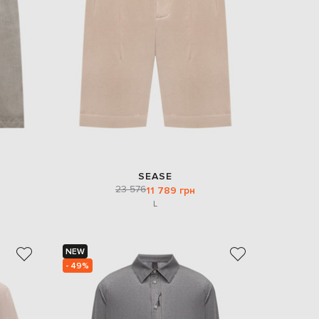
EUR
Denmark
€
EUR
Estonia
€
EUR
Finland
€
EUR
France
€
SEASE
23 576
11 789 грн
EUR
Germany
L
€
EUR
Greece
€
NEW
- 49%
EUR
Hungary
€
EUR