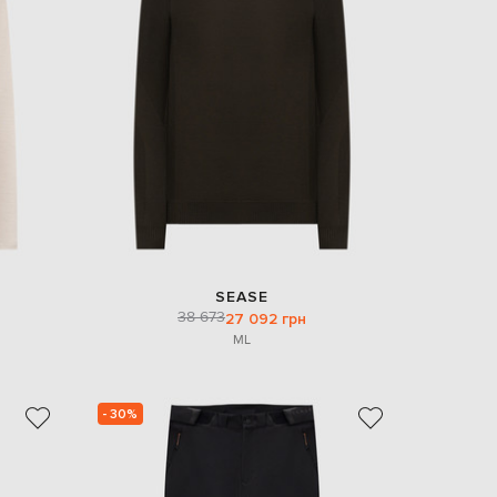
SEASE
38 673
27 092 грн
M
L
- 30%