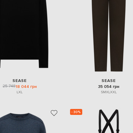
SEASE
SEASE
25 748
18 044 грн
35 054 грн
L
XL
S
M
XL
XXL
- 30%