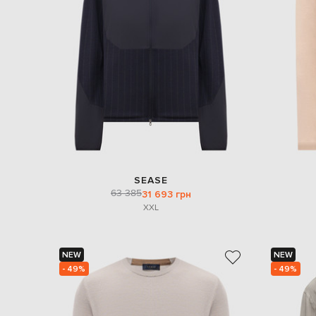
SEASE
63 385
31 693 грн
XXL
NEW
NEW
- 49%
- 49%