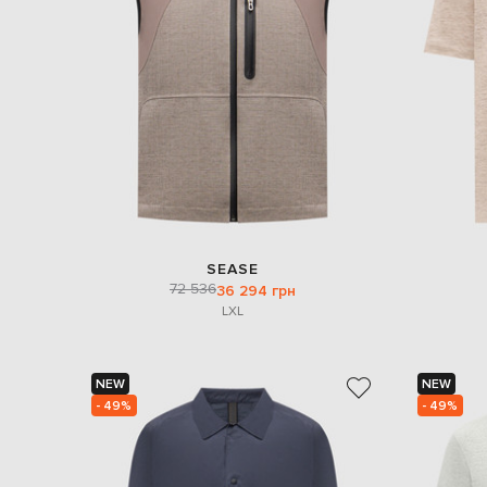
SEASE
72 536
36 294 грн
L
XL
NEW
NEW
- 49%
- 49%