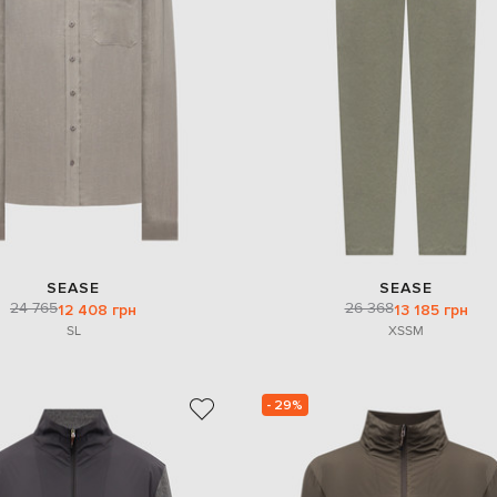
SEASE
SEASE
24 765
26 368
12 408 грн
13 185 грн
S
L
XS
S
M
- 29%