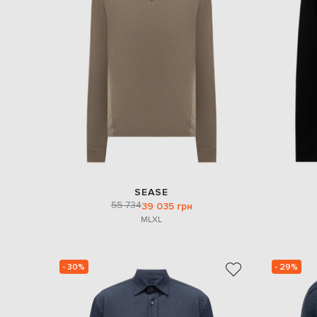
SEASE
55 734
39 035 грн
M
L
XL
- 30%
- 29%