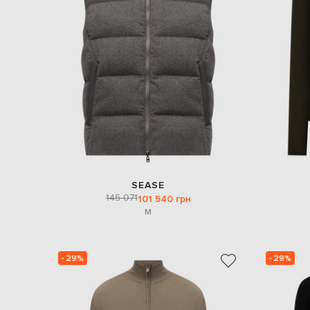
SEASE
145 071
101 540 грн
M
- 29%
- 29%