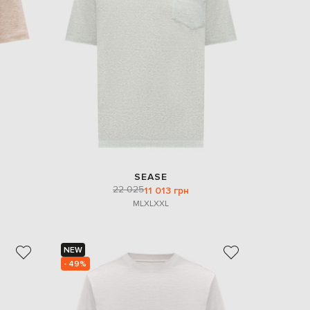
EUR
Slovakia
€
EUR
Slovenia
€
EUR
Spain
€
EUR
Sweden
€
SEASE
UAH
Ukraine
22 025
11 013 грн
₴
M
L
XL
XXL
EUR
Other
€
NEW
- 49%