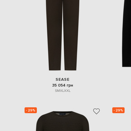
SEASE
35 054 грн
S
M
XL
XXL
- 29%
- 29%