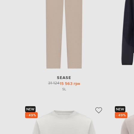
SEASE
31 124
15 563 грн
S
L
NEW
NEW
- 49%
- 49%