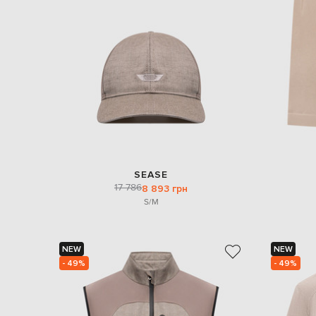
SEASE
17 786
8 893 грн
S/M
NEW
NEW
- 49%
- 49%