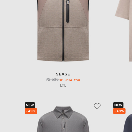
SEASE
72 536
36 294 грн
L
XL
NEW
NEW
- 49%
- 49%