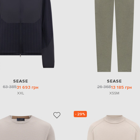
SEASE
SEASE
63 385
26 368
31 693 грн
13 185 грн
XXL
XS
S
M
- 29%