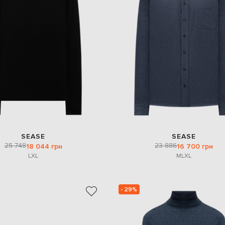
SEASE
SEASE
25 748
23 886
18 044 грн
16 700 грн
L
XL
M
L
XL
- 29%