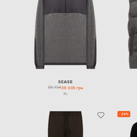
SEASE
55 734
39 035 грн
XL
- 29%