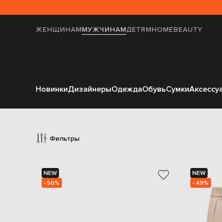
ЖЕНЩИНАМ
МУЖЧИНАМ
ДЕТЯМ
HOME
BEAUTY
Новинки
Дизайнеры
Одежда
Обувь
Сумки
Аксессу
Фильтры
NEW
NEW
- 50%
- 49%