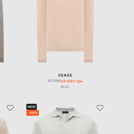
Italy
€
EUR
Latvia
€
EUR
Lithuania
€
EUR
Luxembourg
€
EUR
Netherlands
SEASE
€
47 358
23 680 грн
M
L
XL
PLN
Poland
zł
EUR
NEW
Portugal
€
- 49%
EUR
Romania
€