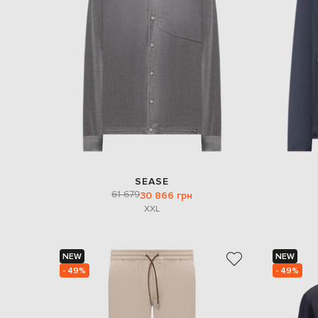
SEASE
61 679
30 866 грн
XXL
NEW
NEW
- 49%
- 49%