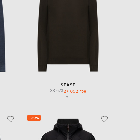
SEASE
38 673
27 092 грн
M
L
- 29%