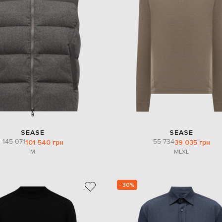
SEASE
SEASE
145 071
55 734
101 540 грн
39 035 грн
M
M
L
XL
- 30%