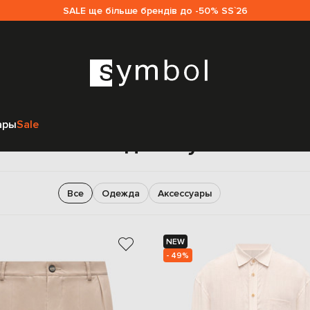
SALE ще більше брендів до -50% SS`26
Главная
Мужчинам
Sease
ары
Sale
Sease для мужчин
Все
Одежда
Аксессуары
NEW
- 49%