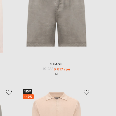
EUR
Denmark
€
EUR
Estonia
€
EUR
Finland
€
EUR
France
€
SEASE
19 233
9 617 грн
EUR
Germany
M
€
EUR
Greece
€
NEW
- 49%
EUR
Hungary
€
EUR