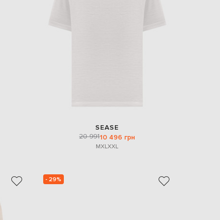
SEASE
20 991
10 496 грн
M
XL
XXL
- 29%