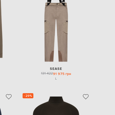
SEASE
131 422
91 975 грн
L
- 29%