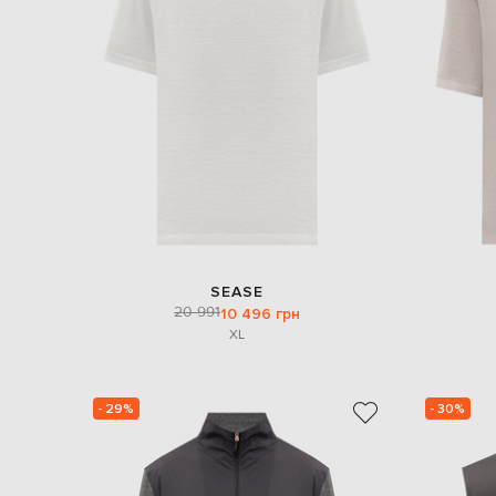
SEASE
20 991
10 496 грн
XL
- 29%
- 30%