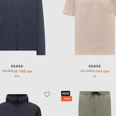
SEASE
SEASE
79 464
22 025
39 758 грн
11 013 грн
XXL
XL
NEW
- 49%