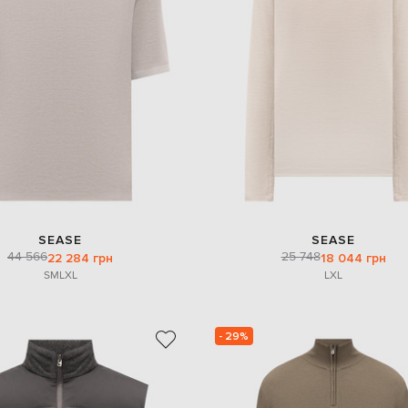
SEASE
SEASE
44 566
25 748
22 284 грн
18 044 грн
S
M
L
XL
L
XL
- 29%