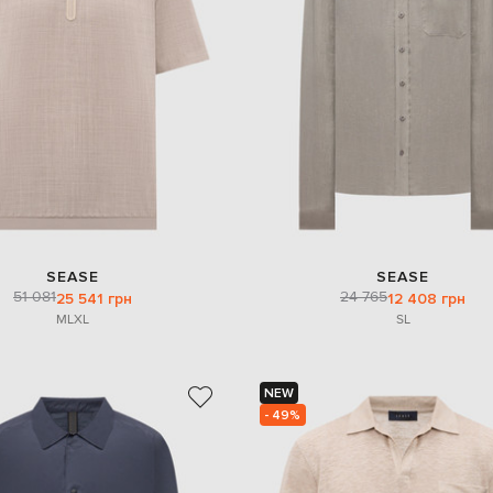
SEASE
SEASE
51 081
24 765
25 541 грн
12 408 грн
M
L
XL
S
L
NEW
- 49%