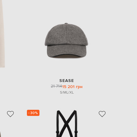
SEASE
21 714
15 201 грн
S/M
L/XL
- 30%