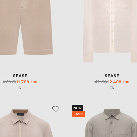
SEASE
SEASE
23 576
24 765
11 789 грн
12 408 грн
L
XL
NEW
- 49%