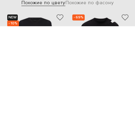
Похожие по цвету
Похожие по фасону
NEW
- 69%
- 10%
TOM FORD
HELIOT EMIL
24 662
16 131
22 025 грн
4 861 грн
L
XXL
4XL
L
XL