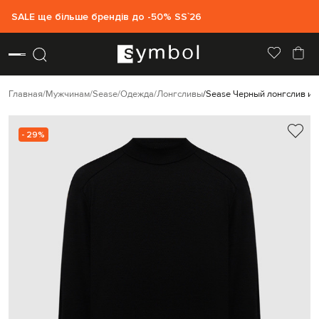
SALE ще більше брендів до -50% SS`26
Главная
Мужчинам
Sease
Одежда
Лонгсливы
Sease Черный лонгслив из
- 29%