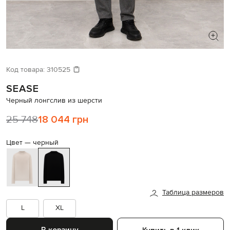
ИЩЕТЕ НОВЫЙ ОБРАЗ?
Давайте подберем что-то еще
Код товара:
310525
SEASE
Похожие товары
Черный лонгслив из шерсти
25 748
18 044 грн
Цвет —
черный
Таблица размеров
L
XL