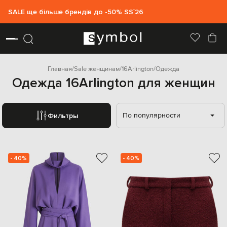
SALE ще більше брендів до -50% SS`26
Главная
Sale женщинам
16Arlington
Одежда
Одежда 16Arlington для женщин
По популярности
Фильтры
- 40%
- 40%