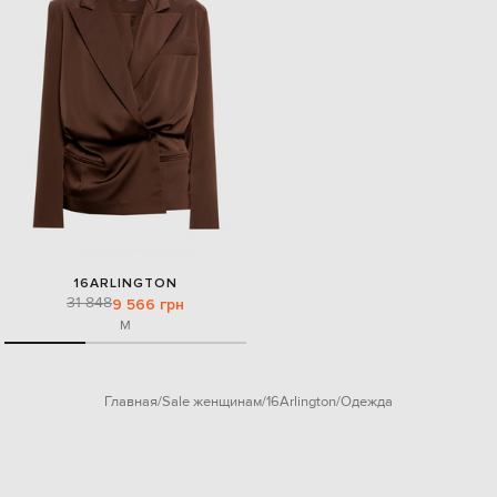
16ARLINGTON
31 848
9 566 грн
M
Главная
Sale женщинам
16Arlington
Одежда