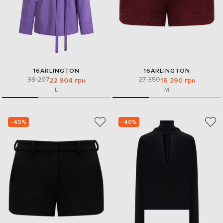
16ARLINGTON
16ARLINGTON
38 207
27 350
22 904 грн
16 390 грн
L
M
- 40%
- 40%