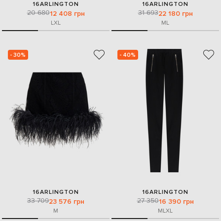
16ARLINGTON
16ARLINGTON
20 680
31 693
12 408 грн
22 180 грн
L
XL
M
L
- 30%
- 40%
16ARLINGTON
16ARLINGTON
33 709
27 350
23 576 грн
16 390 грн
M
M
L
XL