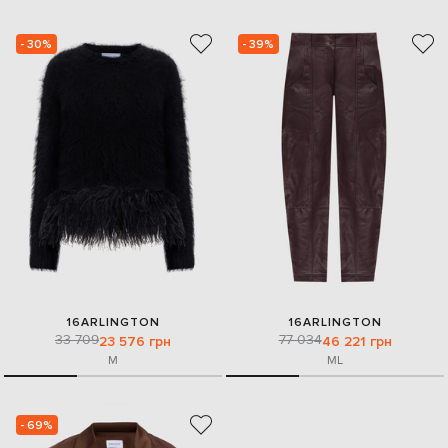
- 30%
- 39%
16ARLINGTON
16ARLINGTON
33 709
77 034
23 576 грн
46 221 грн
M
M
L
- 69%