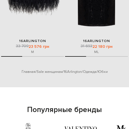
16ARLINGTON
16ARLINGTON
33 709
31 693
23 576 грн
22 180 грн
M
M
L
Главная
Sale женщинам
16Arlington
Одежда
Юбки
Популярные бренды