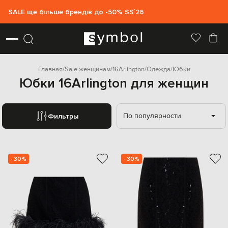
SALE ще більше брендів до -50% SS`26
Главная
Sale женщинам
16Arlington
Одежда
Юбки
Юбки 16Arlington для женщин
По популярности
Фильтры
- 30%
- 30%