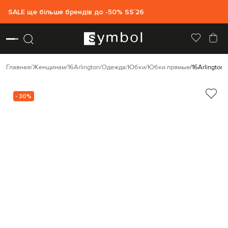
SALE ще більше брендів до -50% SS`26
Главная
Женщинам
16Arlington
Одежда
Юбки
Юбки прямые
16Arlington
- 30%