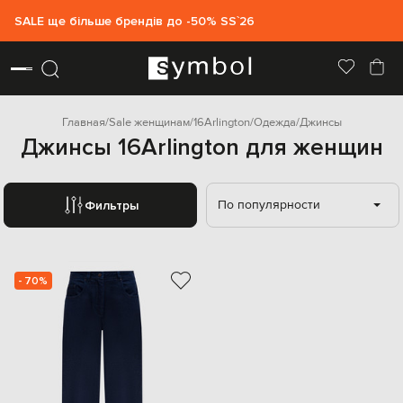
SALE ще більше брендів до -50% SS`26
Главная
Sale женщинам
16Arlington
Одежда
Джинсы
Джинсы 16Arlington для женщин
По популярности
Фильтры
- 70%