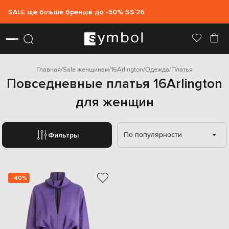
SALE ще більше брендів до -50% SS`26
Главная
Sale женщинам
16Arlington
Одежда
Платья
Повседневные платья 16Arlington
для женщин
По популярности
Фильтры
- 40%