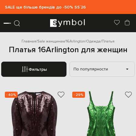
SALE ще більше брендів до -50% SS`26
Главная
Sale женщинам
16Arlington
Одежда
Платья
Платья 16Arlington для женщин
По популярности
Фильтры
- 40%
- 29%