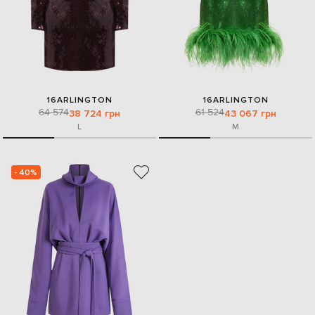
16ARLINGTON
16ARLINGTON
64 574
61 524
38 724 грн
43 067 грн
L
M
- 40%